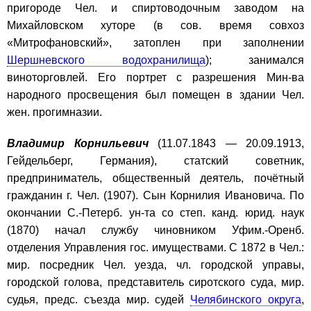
пригороде Чел. и спиртоводочным заводом на
Михайловском хуторе (в сов. время совхоз
«Митрофановский», затоплен при заполнении
Шершневского водохранилища
); занимался
виноторговлей. Его портрет с разрешения Мин-ва
народного просвещения был помещен в здании Чел.
жен. прогимназии.
Владимир Корнильевич
(11.07.1843 — 20.09.1913,
Гейдельберг, Германия), статский советник,
предприниматель, общественный деятель, почётный
гражданин г. Чел. (1907). Сын Корнилия Ивановича. По
окончании С.-Петерб. ун-та со степ. канд. юрид. наук
(1870) начал службу чиновником Уфим.-Оренб.
отделения Управления гос. имуществами. С 1872 в Чел.:
мир. посредник Чел. уезда, чл. городской управы,
городской голова, представитель сиротского суда, мир.
судья, предс. съезда мир. судей
Челябинского округа
,