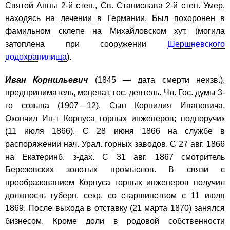
Святой Анны 2-й степ., Св. Станислава 2-й степ. Умер,
находясь на лечении в Германии. Был похоронен в
фамильном склепе на Михайловском хут. (могила
затоплена при сооружении
Шершневского
водохранилища
).
Иван Корнильевич
(1845 — дата смерти неизв.),
предприниматель, меценат, гос. деятель. Чл. Гос. думы 3-
го созыва (1907—12). Сын Корнилия Ивановича.
Окончил Ин-т Корпуса горных инженеров; подпоручик
(11 июля 1866). С 28 июня 1866 на службе в
распоряжении нач. Урал. горных заводов. С 27 авг. 1866
на Екатеринб. з-дах. С 31 авг. 1867 смотритель
Березовских золотых промыслов. В связи с
преобразованием Корпуса горных инженеров получил
должность губерн. секр. со старшинством с 11 июля
1869. После выхода в отставку (21 марта 1870) занялся
бизнесом. Кроме доли в родовой собственности