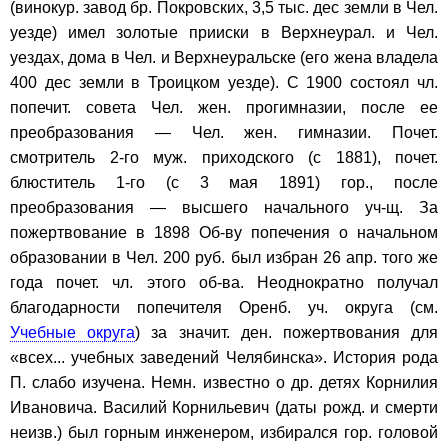
(винокур. завод бр. Покровских, 3,5 тыс. дес земли в Чел.
уезде) имел золотые прииски в Верхнеурал. и Чел.
уездах, дома в Чел. и Верхнеуральске (его жена владела
400 дес земли в Троицком уезде). С 1900 состоял чл.
попечит. совета Чел. жен. прогимназии, после ее
преобразования — Чел. жен. гимназии. Почет.
смотритель 2-го муж. приходского (с 1881), почет.
блюститель 1-го (с 3 мая 1891) гор., после
преобразования — высшего начального уч-щ. За
пожертвование в 1898 Об-ву попечения о начальном
образовании в Чел. 200 руб. был избран 26 апр. того же
года почет. чл. этого об-ва. Неоднократно получал
благодарности попечителя Оренб. уч. округа (см.
Учебные округа
) за значит. ден. пожертвования для
«всех... учебных заведений Челябинска». История рода
П. слабо изучена. Немн. известно о др. детях Корнилия
Ивановича. Василий Корнильевич (даты рожд. и смерти
неизв.) был горным инженером, избирался гор. головой