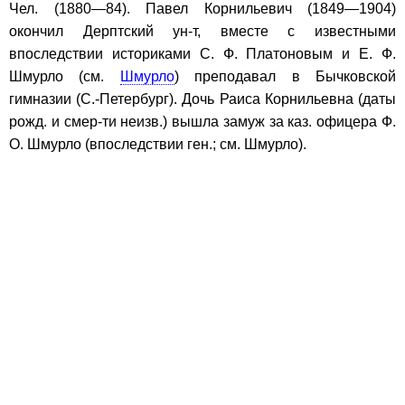
Чел. (1880—84). Павел Корнильевич (1849—1904)
окончил Дерптский ун-т, вместе с известными
впоследствии историками С. Ф. Платоновым и Е. Ф.
Шмурло (см.
Шмурло
) преподавал в Бычковской
гимназии (С.-Петербург). Дочь Раиса Корнильевна (даты
рожд. и смер-ти неизв.) вышла замуж за каз. офицера Ф.
О. Шмурло (впоследствии ген.; см. Шмурло).