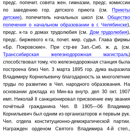
предс. попечит. совета жен. гимназии, предс. комиссии
по заведению гор. детского приюта (см.
Приюты
детские
), попечитель начальных школ (см.
Общество
попечения о начальном образовании в г. Челябинске
),
предс. к-та о домах трудолюбия (см.
Дом трудолюбия
),
предс. биржевого к-та, почет. мир. судья. Глава фирмы
«Бр. Покровские». При стр-ве Зап.-Сиб. ж. д. (см.
Транссибирская железнодорожная магистраль
)
способствовал тому, что железнодорожная станция была
построена близ Чел. 3 марта 1895 гор. дума выразила
Владимиру Корнильевичу благодарность за многолетние
труды по развитию в Чел. народного образования. На
основании доклада из Мин-ва внутр. дел 30 окт. 1907
имп. Николай II санкционировал присвоение ему звания
почётный гражданина Чел. В 1905—06 Владимир
Корнильевич был одним из организаторов и первым рук.
Чел. отдела конституционно-демократической партии.
Награжден орденом Святого Владимира 4-й степ.,