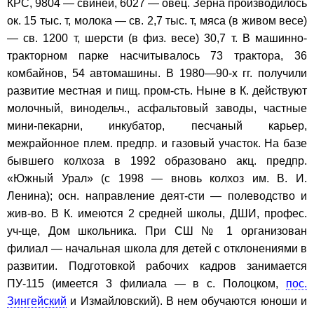
КРС, 9804 — свиней, 6027 — овец. Зерна производилось
ок. 15 тыс. т, молока — св. 2,7 тыс. т, мяса (в живом весе)
— св. 1200 т, шерсти (в физ. весе) 30,7 т. В машинно-
тракторном парке насчитывалось 73 трактора, 36
комбайнов, 54 автомашины. В 1980—90-х гг. получили
развитие местная и пищ. пром-сть. Ныне в К. действуют
молочный, винодельч., асфальтовый заводы, частные
мини-пекарни, инкубатор, песчаный карьер,
межрайонное плем. предпр. и газовый участок. На базе
бывшего колхоза в 1992 образовано акц. предпр.
«Южный Урал» (с 1998 — вновь колхоз им. В. И.
Ленина); осн. направление деят-сти — полеводство и
жив-во. В К. имеются 2 средней школы, ДШИ, профес.
уч-ще, Дом школьника. При СШ № 1 организован
филиал — начальная школа для детей с отклонениями в
развитии. Подготовкой рабочих кадров занимается
ПУ-115 (имеется 3 филиала — в с. Полоцком,
пос.
Зингейский
и Измайловский). В нем обучаются юноши и