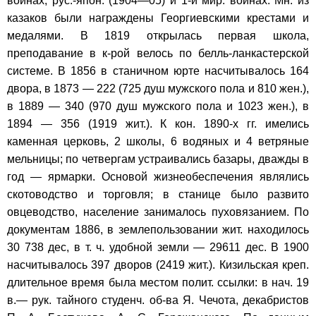
войнах, рус.-япон. (1904—05) и 1-й мир. войнах. Мн. из
казаков были награждены Георгиевскими крестами и
медалями. В 1819 открылась первая школа,
преподавание в к-рой велось по белль-ланкастерской
системе. В 1856 в станичном юрте насчитывалось 164
двора, в 1873 — 222 (725 душ мужского пола и 810 жен.),
в 1889 — 340 (970 душ мужского пола и 1023 жен.), в
1894 — 356 (1919 жит.). К кон. 1890-х гг. имелись
каменная церковь, 2 школы, 6 водяных и 4 ветряные
мельницы; по четвергам устраивались базары, дважды в
год — ярмарки. Основой жизнеобеспечения являлись
скотоводство и торговля; в станице было развито
овцеводство, население занималось пуховязанием. По
документам 1886, в землепользовании жит. находилось
30 738 дес, в т. ч. удобной земли — 29611 дес. В 1900
насчитывалось 397 дворов (2419 жит.). Кизильская креп.
длительное время была местом полит. ссылки: в нач. 19
в.— рук. тайного студенч. об-ва Я. Чечота, декабристов