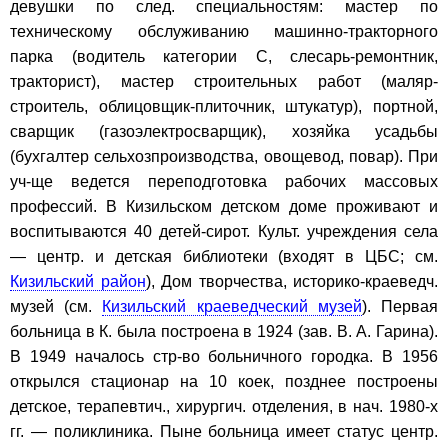
девушки по след. специальностям: мастер по
техническому обслуживанию машинно-тракторного
парка (водитель категории C, слесарь-ремонтник,
тракторист), мастер строительных работ (маляр-
строитель, облицовщик-плиточник, штукатур), портной,
сварщик (газоэлектросварщик), хозяйка усадьбы
(бухгалтер сельхозпроизводства, овощевод, повар). При
уч-ще ведется переподготовка рабочих массовых
профессий. В Кизильском детском доме проживают и
воспитываются 40 детей-сирот. Культ. учреждения села
— центр. и детская библиотеки (входят в ЦБС; см.
Кизильский район
), Дом творчества, историко-краеведч.
музей (см.
Кизильский краеведческий музей
). Первая
больница в К. была построена в 1924 (зав. В. А. Гарина).
В 1949 началось стр-во больничного городка. В 1956
открылся стационар на 10 коек, позднее построены
детское, терапевтич., хирургич. отделения, в нач. 1980-х
гг. — поликлиника. Пыне больница имеет статус центр.