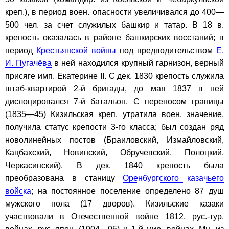
креп.), в период воен. опасности увеличивался до 400—
500 чел. за счет служилых башкир и татар. В 18 в.
крепость оказалась в районе башкирских восстаний; в
период
Крестьянской войны
под предводительством
Е.
И. Пугачёва
в ней находился крупный гарнизон, верный
присяге имп. Екатерине II. С дек. 1830 крепость служила
штаб-квартирой 2-й бригады, до мая 1837 в ней
дислоцировался 7-й батальон. С переносом границы
(1835—45) Кизильская креп. утратила воен. значение,
получила статус крепости 3-го класса; был создан ряд
новолинейных постов (Браиловский, Измайловский,
Кацбахский, Новинский, Обручевский, Полоцкий,
Черкасинский). В дек. 1840 крепость была
преобразована в станицу
Оренбургского казачьего
войска
; на постоянное поселение определено 87 душ
мужского пола (17 дворов). Кизильские казаки
участвовали в Отечественной войне 1812, рус.-тур.