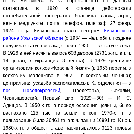
П. А. Бестужева, А. С. Горожанского. По данным
статистики, в 1920 в станице действовали
потребительский кооператив, больница, лавка, агро-,
вет- и медпункты, почта, телефон, телеграф. 27 февр.
1924 ст-ца Кизильская стала центром
Кизильского
района
Уральской области
(с 1934 — Чел. обл.), позднее
получила статус поселка; с нояб. 1936 — в статусе села.
В 1926 в ней насчитывалось 608 дворов (2731 жит., в т. ч.
14 цыган, 7 украинцев, 3 венгра). В 1929 крестьяне
организовали колхоз «Красный Кизил» (в 1953 переим. в
колхоз им. Маленкова, в 1962 — в колхоз им. Ленина);
центральная усадьба располагалась в К., отделения — в
пос. Новопокровский
, Пролетарка, Соколки,
Чернышевский. Первый дир. (1929—30) — И. С.
Адищев. В 1950-х гг., в период освоения целины, было
распахано 115 тыс. га земли, к кон. 1970-х гг. в
пользовании было 26461 га, в т. ч. пашни 16991 га. К нач.
1980-х гг. в общест. стаде насчитывалось 3123 головы