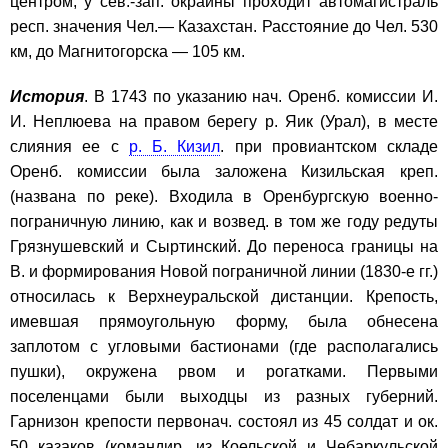
центром; у сев.-зап. окраины проходит автомагистраль
респ. значения Чел.— Казахстан. Расстояние до Чел. 530
км, до Магнитогорска — 105 км.
История
. В 1743 по указанию нач. Оренб. комиссии И.
И. Неплюева на правом берегу р. Яик (Урал), в месте
слияния ее с
р. Б. Кизил
. при провиантском складе
Оренб. комиссии была заложена Кизильская креп.
(названа по реке). Входила в Оренбургскую военно-
пограничную линию, как и возвед. в том же году редуты
Грязнушевский и Сыртинский. До переноса границы на
В. и формирования Новой пограничной линии (1830-е гг.)
относилась к Верхнеуральской дистанции. Крепость,
имевшая прямоугольную форму, была обнесена
заплотом с угловыми бастионами (где располагались
пушки), окружена рвом и рогатками. Первыми
поселенцами были выходцы из разных губерний.
Гарнизон крепости первонач. состоял из 45 солдат и ок.
50 казаков (командир. из Коельской и Чебаркульской