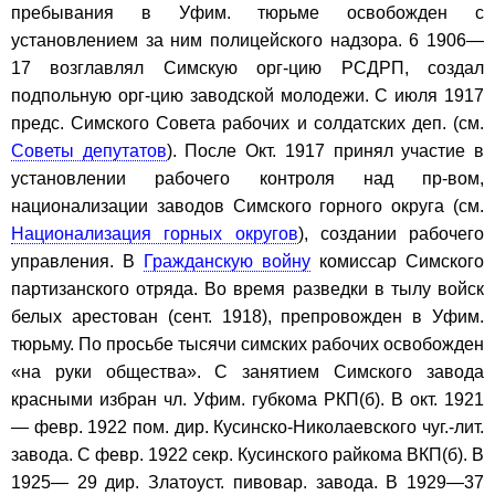
пребывания в Уфим. тюрьме освобожден с
установлением за ним полицейского надзора. 6 1906—
17 возглавлял Симскую орг-цию РСДРП, создал
подпольную орг-цию заводской молодежи. С июля 1917
предс. Симского Совета рабочих и солдатских деп. (см.
Советы депутатов
). После Окт. 1917 принял участие в
установлении рабочего контроля над пр-вом,
национализации заводов Симского горного округа (см.
Национализация горных округов
), создании рабочего
управления. В
Гражданскую войну
комиссар Симского
партизанского отряда. Во время разведки в тылу войск
белых арестован (сент. 1918), препровожден в Уфим.
тюрьму. По просьбе тысячи симских рабочих освобожден
«на руки общества». С занятием Симского завода
красными избран чл. Уфим. губкома РКП(б). В окт. 1921
— февр. 1922 пом. дир. Кусинско-Николаевского чуг.-лит.
завода. С февр. 1922 секр. Кусинского райкома ВКП(б). В
1925— 29 дир. Златоуст. пивовар. завода. В 1929—37