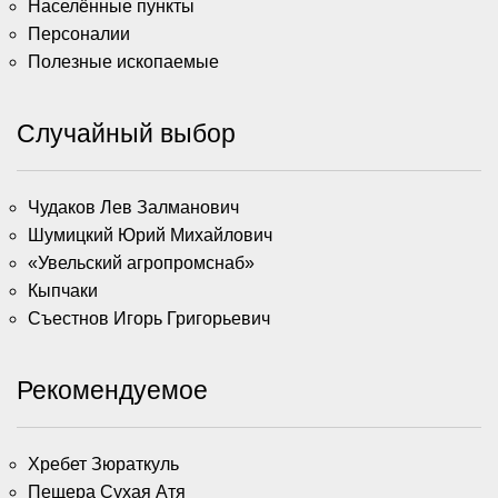
Населённые пункты
Персоналии
Полезные ископаемые
Случайный выбор
Чудаков Лев Залманович
Шумицкий Юрий Михайлович
«Увельский агропромснаб»
Кыпчаки
Съестнов Игорь Григорьевич
Рекомендуемое
Хребет Зюраткуль
Пещера Сухая Атя