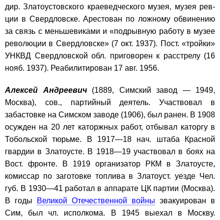
дир. Златоустовского краеведческого музея, музея рев-
ции в Свердловске. Арестован по ложному обвинению
за связь с меньшевиками и «подрывную работу в музее
революции в Свердловске» (7 окт. 1937). Пост. «тройки»
УНКВД Свердловской обл. приговорен к расстрелу (16
нояб. 1937). Реабилитирован 17 авг. 1956.
Алексей Андреевич
(1889, Симский завод — 1949,
Москва), сов., партийный деятель. Участвовал в
забастовке на Симском заводе (1906), был ранен. В 1908
осужден на 20 лет каторжных работ, отбывал каторгу в
Тобольской тюрьме. В 1917—18 нач. штаба Красной
гвардии в Златоусте. В 1918—19 участвовал в боях на
Вост. фронте. В 1919 организатор РКМ в Златоусте,
комиссар по заготовке топлива в Златоуст. уезде Чел.
губ. В 1930—41 работал в аппарате ЦК партии (Москва).
В годы
Великой Отечественной войны
эвакуирован в
Сим, был чл. исполкома. В 1945 выехал в Москву.