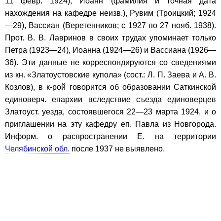
11 февр. 1924), Иоанн (фамилия и точная дата
нахождения на кафедре неизв.), Рувим (Троицкий; 1924
—29), Вассиан (Веретенников; с 1927 по 27 нояб. 1938).
Прот. В. В. Лавринов в своих трудах упоминает только
Петра (1923—24), Иоанна (1924—26) и Вассиана (1926—
36). Эти данные не корреспондируются со сведениями
из кн. «Златоустовские купола» (сост.: Л. П. Заева и А. В.
Козлов), в к-рой говорится об образовании Саткинской
единоверч. епархии вследствие съезда единоверцев
Златоуст. уезда, состоявшегося 22—23 марта 1924, и о
приглашении на эту кафедру еп. Павла из Новгорода.
Информ. о распространении Е. на территории
Челябинской обл.
после 1937 не выявлено.