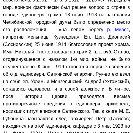
мир. войной фактически был решен вопрос о стр-ве в
городе единоверч. храма. 18 нояб. 1913 на заседании
Челябинской городской думы было определено место
его расположения — «на левом берегу
р. Миасс
,
напротив мельницы Кузнецова». Еп. Цел. Дионисий
(Сосновский) 25 июня 1914 благословил проект храма.
Имп. Николай II пожертвовал на храм 2 тыс. руб. Стр-во,
отодвинувшееся с началом 1-й мир. войны, не было
осуществлено. К янв. 1919 относятся первые сведения
об отд. единоверч. Саткинской епархии. Рук-во ею взял
на себя еп. Уфим. и Мензелинский Андрей (Ухтомский),
оставаясь одноврем. и в своей должности. В лит-ре,
посв. истории церкви, приводятся весьма
противоречивые сведения о единоверч. архиереях,
носивших титул епископа Саткинского. Так, в книге М. Е.
Губонина называются след. архиереи: Пётр (Гасилов;
находился на этой единоверч. кафедре с 3 янв. 1923 по