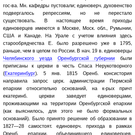
гос-ва. Мн. кафедры пустовали; единоверч. духовенство
подвергалось репрессиям, но не перестало
существовать. В настоящее время приходы
единоверцев имеются в Москве, Моск. обл., Румынии,
США и Канаде. На Урале с учетом влияния здесь
старообрядчества Е. было разрешено уже в 1795,
раньше, чем в целом по России. В нач. 19 в. единоверцы
Челябинского уезда
Оренбургской губернии
были
приписаны к церкви в честь Спаса Нерукотворного
(
Екатеринбург
). 5 янв. 1815 Оренб. консистория
направила запрос церк. администрации Пермской
епархии относительно оснований, на к-рых причт
екатеринб. церкви заведует единоверцами,
проживающими на территории Оренбургской епархии
(как выяснилось, для этого не было формальных
оснований). Было принято решение об образовании в
1827—28 самостоят. единоверч. прихода в рамках
Оренб. епархии, объединившего единоверцев,