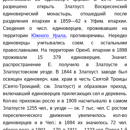
разрешено открыть Златоуст. Воскресенский
единоверческий монастырь, отошедший после
разделения епархии в 1859—62 к Уфим. епархии.
Сведения о числ. единоверцев, проживавших на
территории
Южного Урала
, противоречивы. Нередко
единоверцы учитывались совм. с остальными
православными. На территории Оренб. епархии в 1898
проживали 15 379 единоверцев. Значит.
распространение Е. получило в Златоусте и
Златоустовском уезде. В 1844 в Златоуст. заводе был
освящен единоверч. кам. храм в честь Святой Троицы
(Свято-Троицкий; см. Златоуст) и образован приход,
включавший единоверцев прилегающих сел и деревень.
Кол-во прихожан росло и в 1909 насчитывало в самом
Златоусте 1255 чел., в уезде — ок. 7 тыс. чел. С ростом
переселенческого движения увеличилось кол-во
единоверцев и в Чел.: в 1894 их значилось 72 чел.
обоего пола, в 1901 — 170, в 1911 — 1223 чел. Перед 1-й