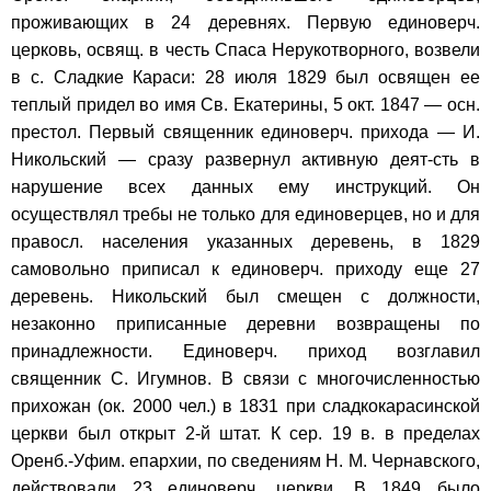
проживающих в 24 деревнях. Первую единоверч.
церковь, освящ. в честь Спаса Нерукотворного, возвели
в с. Сладкие Караси: 28 июля 1829 был освящен ее
теплый придел во имя Св. Екатерины, 5 окт. 1847 — осн.
престол. Первый священник единоверч. прихода — И.
Никольский — сразу развернул активную деят-сть в
нарушение всех данных ему инструкций. Он
осуществлял требы не только для единоверцев, но и для
правосл. населения указанных деревень, в 1829
самовольно приписал к единоверч. приходу еще 27
деревень. Никольский был смещен с должности,
незаконно приписанные деревни возвращены по
принадлежности. Единоверч. приход возглавил
священник С. Игумнов. В связи с многочисленностью
прихожан (ок. 2000 чел.) в 1831 при сладкокарасинской
церкви был открыт 2-й штат. К сер. 19 в. в пределах
Оренб.-Уфим. епархии, по сведениям Н. М. Чернавского,
действовали 23 единоверч. церкви. В 1849 было