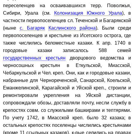
переселенцев на осваивавшихся терр. Поволжья,
Сибири, Урала (см.
Колонизация Южного Урала
), в
частности первопоселенцев сл. Теченской и Багарякской
(ныне
с. Багаряк
Каслинского района
). Были среди
первопоселенцев и крестьяне из Исетского острога, где
также числились беломестные казаки. К апр. 1740 в
городовые казаки записалось 588 семей
государственных крестьян
дворцового ведомства и
черносошных крестьян в Еткульской, Миасской,
Чебаркульской и Чел. креп. Они, как и городовые казаки,
набранные для Чернореченской, Санарской, Коельской,
Еманжелинской, Карагайской и Уйской креп., строили и
ремонтировали укрепления на Уйской дистанции,
сопровождали обозы, доставляли почту, несли службу в
крепостях совм. со служилыми башкирами и тептярями.
По учету 1742, в Миасской креп. было 32 казака; в
остальных крепостях поселенцы числились крестьянами
(кроме 11 ссыльных казаков), к-рые селились на правах