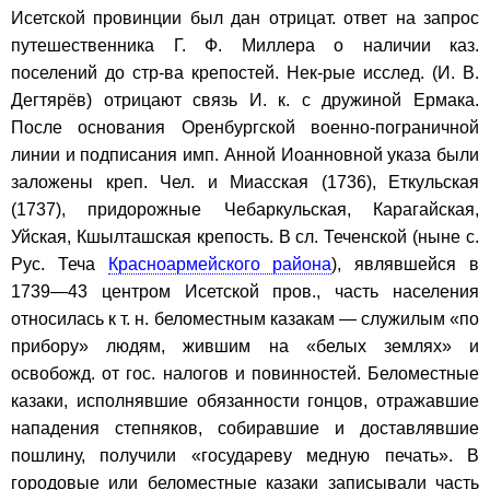
Исетской провинции был дан отрицат. ответ на запрос
путешественника Г. Ф. Миллера о наличии каз.
поселений до стр-ва крепостей. Нек-рые исслед. (И. В.
Дегтярёв) отрицают связь И. к. с дружиной Ермака.
После основания Оренбургской военно-пограничной
линии и подписания имп. Анной Иоанновной указа были
заложены креп. Чел. и Миасская (1736), Еткульская
(1737), придорожные Чебаркульская, Карагайская,
Уйская, Кшылташская крепость. В сл. Теченской (ныне с.
Рус. Теча
Красноармейского района
), являвшейся в
1739—43 центром Исетской пров., часть населения
относилась к т. н. беломестным казакам — служилым «по
прибору» людям, жившим на «белых землях» и
освобожд. от гос. налогов и повинностей. Беломестные
казаки, исполнявшие обязанности гонцов, отражавшие
нападения степняков, собиравшие и доставлявшие
пошлину, получили «государеву медную печать». В
городовые или беломестные казаки записывали часть