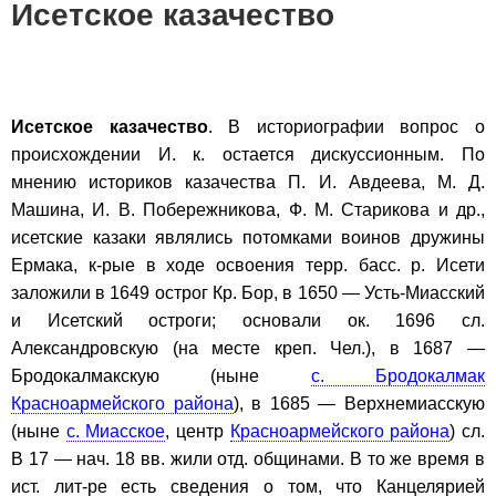
Исетское казачество
Исетское казачество
. В историографии вопрос о
происхождении И. к. остается дискуссионным. По
мнению историков казачества П. И. Авдеева, М. Д.
Машина, И. В. Побережникова, Ф. М. Старикова и др.,
исетские казаки являлись потомками воинов дружины
Ермака, к-рые в ходе освоения терр. басс. р. Исети
заложили в 1649 острог Кр. Бор, в 1650 — Усть-Миасский
и Исетский остроги; основали ок. 1696 сл.
Александровскую (на месте креп. Чел.), в 1687 —
Бродокалмакскую (ныне
с. Бродокалмак
Красноармейского района
), в 1685 — Верхнемиасскую
(ныне
с. Миасское
, центр
Красноармейского района
) сл.
В 17 — нач. 18 вв. жили отд. общинами. В то же время в
ист. лит-ре есть сведения о том, что Канцелярией