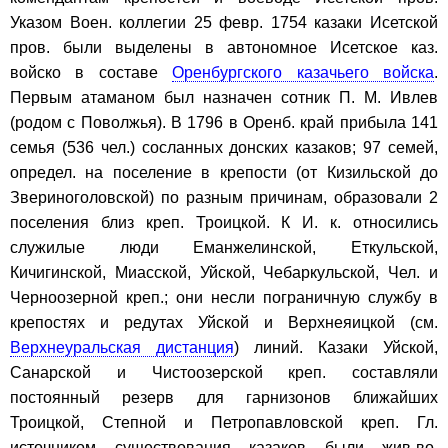
Указом Воен. коллегии 25 февр. 1754 казаки Исетской
пров. были выделены в автономное Исетское каз.
войско в составе
Оренбургского казачьего войска
.
Первым атаманом был назначен сотник П. М. Ивлев
(родом с Поволжья). В 1796 в Оренб. край прибыла 141
семья (536 чел.) сосланных донских казаков; 97 семей,
определ. на поселение в крепости (от Кизильской до
Звериноголовской) по разным причинам, образовали 2
поселения близ креп. Троицкой. К И. к. относились
служилые люди Еманжелинской, Еткульской,
Кичигинской, Миасской, Уйской, Чебаркульской, Чел. и
Черноозерной креп.; они несли пограничную службу в
крепостях и редутах Уйской и Верхнеяицкой (см.
Верхнеуральская дистанция
) линий. Казаки Уйской,
Санарской и Чистоозерской креп. составляли
постоянный резерв для гарнизонов ближайших
Троицкой, Степной и Петропавловской креп. Гл.
источником существования казаков были жив-во,