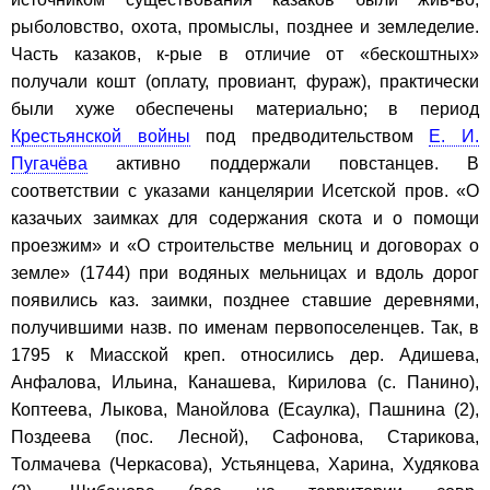
рыболовство, охота, промыслы, позднее и земледелие.
Часть казаков, к-рые в отличие от «бескоштных»
получали кошт (оплату, провиант, фураж), практически
были хуже обеспечены материально; в период
Крестьянской войны
под предводительством
Е. И.
Пугачёва
активно поддержали повстанцев. В
соответствии с указами канцелярии Исетской пров. «О
казачьих заимках для содержания скота и о помощи
проезжим» и «О строительстве мельниц и договорах о
земле» (1744) при водяных мельницах и вдоль дорог
появились каз. заимки, позднее ставшие деревнями,
получившими назв. по именам первопоселенцев. Так, в
1795 к Миасской креп. относились дер. Адишева,
Анфалова, Ильина, Канашева, Кирилова (с. Панино),
Коптеева, Лыкова, Манойлова (Есаулка), Пашнина (2),
Поздеева (пос. Лесной), Сафонова, Старикова,
Толмачева (Черкасова), Устьянцева, Харина, Худякова