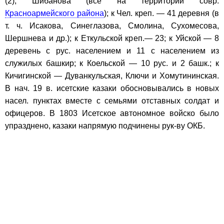
(2), Шибанова (все на территории совр.
Красноармейского района
); к Чел. креп. — 41 деревня (в
т. ч. Исакова, Синеглазова, Смолина, Сухомесова,
Шершнева и др.); к Еткульской креп.— 23; к Уйской — 8
деревень с рус. населением и 11 с населением из
служилых башкир; к Коельской — 10 рус. и 2 башк.; к
Кичигинской — Дуванкульская, Ключи и Хомутининская.
В нач. 19 в. исетские казаки обосновывались в новых
насел. пунктах вместе с семьями отставных солдат и
офицеров. В 1803 Исетское автономное войско было
упразднено, казаки напрямую подчинены рук-ву ОКБ.