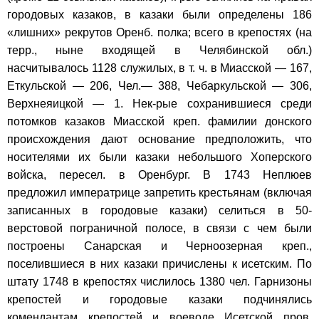
городовых казаков, в казаки были определены 186
«лишних» рекрутов Оренб. полка; всего в крепостях (на
терр., ныне входящей в Челябинской обл.)
насчитывалось 1128 служилых, в т. ч. в Миасской — 167,
Еткульской — 206, Чел.— 388, Чебаркульской — 306,
Верхнеяицкой — 1. Нек-рые сохранившиеся среди
потомков казаков Миасской креп. фамилии донского
происхождения дают основание предположить, что
носителями их были казаки небольшого Хоперского
войска, пересел. в Оренбург. В 1743 Неплюев
предложил императрице запретить крестьянам (включая
записанных в городовые казаки) селиться в 50-
верстовой пограничной полосе, в связи с чем были
построены Санарская и Черноозерная креп.,
поселившиеся в них казаки причислены к исетским. По
штату 1748 в крепостях числилось 1380 чел. Гарнизоны
крепостей и городовые казаки подчинялись
комендантам крепостей и воеводе Исетской пров.