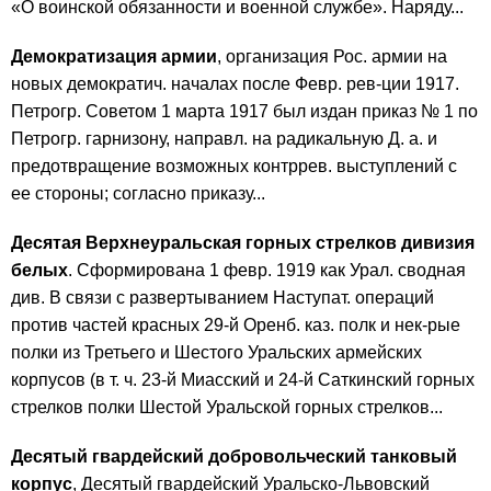
«О воинской обязанности и военной службе». Наряду...
Демократизация армии
, организация Рос. армии на
новых демократич. началах после Февр. рев-ции 1917.
Петрогр. Советом 1 марта 1917 был издан приказ № 1 по
Петрогр. гарнизону, направл. на радикальную Д. а. и
предотвращение возможных контррев. выступлений с
ее стороны; согласно приказу...
Десятая Верхнеуральская горных стрелков дивизия
белых
. Сформирована 1 февр. 1919 как Урал. сводная
див. В связи с развертыванием Наступат. операций
против частей красных 29-й Оренб. каз. полк и нек-рые
полки из Третьего и Шестого Уральских армейских
корпусов (в т. ч. 23-й Миасский и 24-й Саткинский горных
стрелков полки Шестой Уральской горных стрелков...
Десятый гвардейский добровольческий танковый
корпус
, Десятый гвардейский Уральско-Львовский