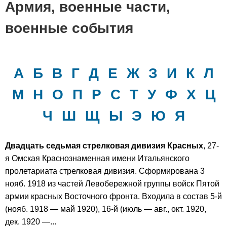
Армия, военные части,
военные события
А
Б
В
Г
Д
Е
Ж
З
И
К
Л
М
Н
О
П
Р
С
Т
У
Ф
Х
Ц
Ч
Ш
Щ
Ы
Э
Ю
Я
Двадцать седьмая стрелковая дивизия Красных
, 27-
я Омская Краснознаменная имени Итальянского
пролетариата стрелковая дивизия. Сформирована 3
нояб. 1918 из частей Левобережной группы войск Пятой
армии красных Восточного фронта. Входила в состав 5-й
(нояб. 1918 — май 1920), 16-й (июль — авг., окт. 1920,
дек. 1920 —...