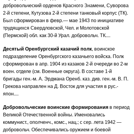
добровольческий орденов Красного Знамени, Суворова
2-й степени, Кутузова 2-й степени танковый корпус (ТК).
Был сформирован в февр.— мае 1943 по инициативе
трудящихся Свердловской, Чел. и Молотовской
(Пермской) обл. как 30-й Урал. добровольч. ТК....
Десятый Оренбургский казачий полк
, воинское
подразделение Оренбургского казачьего войска. Полк
сформирован в апр. 1904 из казаков 2-й очереди во 2-м
воен. отделе (см. Военные округа). В составе 1-й
бригады ген.-м. А. Эрдмана Оренб. каз. див. ген.-м. В. П.
Грекова направлен на Д. Восток для участия в рус.-
япон....
Добровольческие воинские формирования
в период
Великой Отечественной войны. Именовались
коммунист., ополченч., комс., нац.; с сер. лета 1942 —
добровольч. Обеспечивались оружием и боевой