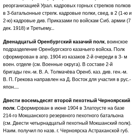
реорганизацией Урал. кадровых горных стрелков полков
в 3-батальонные стрелк. кадровые полки, свед. в 2 (1-ю и
2-ю) кадровые див. Приказами по войскам Сиб. армии (7
дек. 1918) и Третьему...
Двенадцатый Оренбургский казачий полк
, воинское
подразделение Оренбургского казачьего войска. Полк
сформирован в апр. 1904 из казаков 2-й очереди в 3- м
воен. отделе (см. Военные округа). В составе 2-й
бригады ген.-м. В. А. Толмачёва Оренб. каз. див. ген.-м.
В. П. Грекова направлен на Д. Восток для участия в рус.-
япон....
Двести восемьдесят второй пехотный Черноярский
полк
. Сформирован в июне 1904 в Златоусте на базе
214-го Мокшанского резервного пехотного батальона
(см. Двести четырнадцатый пехотный Мокшанский полк).
Наим. получил по назв. г. Черноярска Астраханской губ.