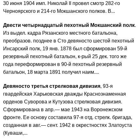
30 июня 1904 имп. Николай II провел смотр 282-го
Черноярского и 214-го Мокшанского полков. В...
Двести четырнадцатый пехотный Мокшанский полк
.
Из выдел. кадра Рязанского местного батальона,
преобразов. позднее в Сто девяносто шестой пехотный
Инсарский полк, 19 янв. 1878 был сформирован 59-й
резервный пехотный батальон, к-рый 25 дек. того же
года переформирован в 90-й пехотный резервный
батальон, 18 марта 1891 получил наим....
Девяносто третья стрелковая дивизия
, 93-я
гвардейская Харьковская дважды Краснознаменная
орденов Суворова и Кутузова стрелковая дивизия.
Сформирована в апр.— мае 1943 на Воронежском
фронте. Ее основу составила 97-я отд. стрелк. бригада,
созданная в авг.— сент. 1942 в окрестностях Златоуста
(Куваши,...