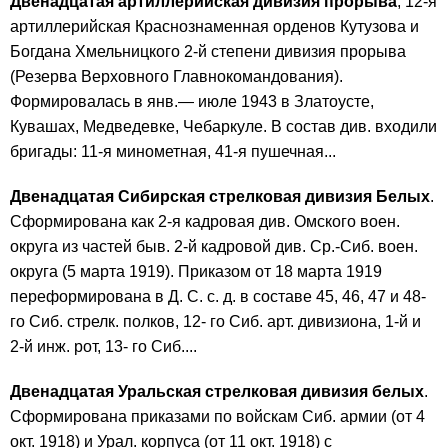
Двенадцатая артиллерийская дивизия прорыва
, 12-я
артиллерийская Краснознаменная орденов Кутузова и
Богдана Хмельницкого 2-й степени дивизия прорыва
(Резерва Верховного Главнокомандования).
Формировалась в янв.— июле 1943 в Златоусте,
Кувашах, Медведевке, Чебаркуле. В состав див. входили
бригады: 11-я минометная, 41-я пушечная...
Двенадцатая Сибирская стрелковая дивизия Белых
.
Сформирована как 2-я кадровая див. Омского воен.
округа из частей быв. 2-й кадровой див. Ср.-Сиб. воен.
округа (5 марта 1919). Приказом от 18 марта 1919
переформирована в Д. С. с. д. в составе 45, 46, 47 и 48-
го Сиб. стрелк. полков, 12- го Сиб. арт. дивизиона, 1-й и
2-й инж. рот, 13- го Сиб....
Двенадцатая Уральская стрелковая дивизия белых
.
Сформирована приказами по войскам Сиб. армии (от 4
окт. 1918) и Урал. корпуса (от 11 окт. 1918) с