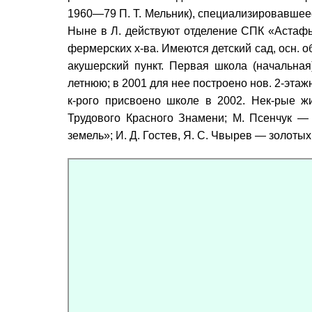
1960—79 П. Т. Мельник), специализировавшеес
Ныне в Л. действуют отделение СПК «Астафь
фермерских х-ва. Имеются детский сад, осн. о
акушерский пункт. Первая школа (начальная
летнюю; в 2001 для нее построено нов. 2-этаж
к-рого присвоено школе в 2002. Нек-рые жи
Трудового Красного Знамени; М. Псенчук —
земель»; И. Д. Гостев, Я. С. Чвырев — золот