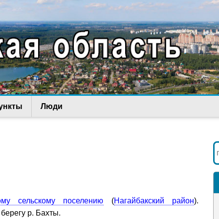
ункты
Люди
ому сельскому поселению
(
Нагайбакский район
).
берегу р. Бахты.