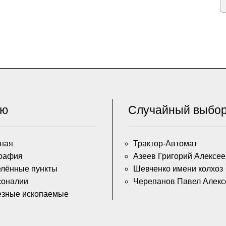
ню
Случайный выбо
ная
Трактор-Автомат
рафия
Азеев Григорий Алексее
лённые пункты
Шевченко имени колхоз
соналии
Черепанов Павел Алекс
езные ископаемые