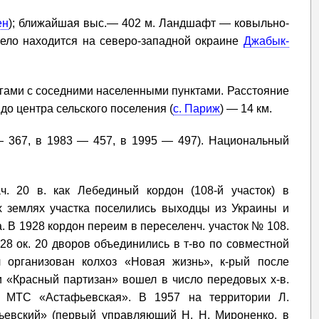
ен
); ближайшая выс.— 402 м. Ландшафт — ковыльно-
село находится на северо-западной окраине
Джабык-
гами с соседними населенными пунктами. Расстояние
, до центра сельского поселения (
с. Париж
) — 14 км.
— 367, в 1983 — 457, в 1995 — 497). Национальный
. 20 в. как Лебединый кордон (108-й участок) в
х землях участка поселились выходцы из Украины и
. В 1928 кордон переим в переселенч. участок № 108.
928 ок. 20 дворов объединились в т-во по совместной
 организован колхоз «Новая жизнь», к-рый после
и «Красный партизан» вошел в число передовых х-в.
ла МТС «Астафьевская». В 1957 на территории Л.
фьевский» (первый управляющий Н. Н. Мироненко, в