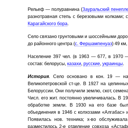
Рельеф — полуравнина (
Зауральский пенепл
разнотравная степь с березовыми колками; 
Карагайского бора
.
Село связано грунтовыми и шоссейными доро
до районного центра (
с. Фершампенуаз
) 49 км
Население 397 чел. (в 1963 — 677, в 1970 
состав: белорусы,
казахи
,
русские
,
украинцы
.
История
. Село основано в кон. 19 — нач
Великопетровской ст-це. В 1927 на целинны
Белоруссии. Они получили землю, скот, семена
Числ. его жит. постоянно увеличивалась. В 1
обработке земли. В 1930 на его базе был
объединения в 1946 с колхозами «Алгабас» 
Появилась нов. техника; х-во обслужива
разместилось 2-е отделение совхоза «Аста