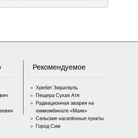
р
Рекомендуемое
Хребет Зюраткуль
вич
Пещера Сухая Атя
Радиационная авария на
еевич
химкомбинате «Маяк»
Сельские населённые пункты
Город Сим