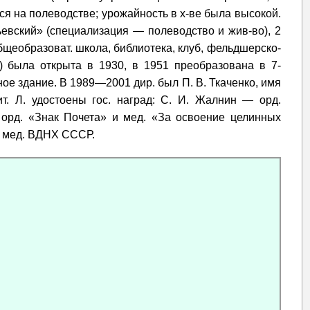
я на полеводстве; урожайность в х-ве была высокой.
евский» (специализация — полеводство и жив-во), 2
бщеобразоват. школа, библиотека, клуб, фельдшерско-
) была открыта в 1930, в 1951 преобразована в 7-
ное здание. В 1989—2001 дир. был П. В. Ткаченко, имя
т. Л. удостоены гос. наград: С. И. Жалнин — орд.
 орд. «Знак Почета» и мед. «За освоение целинных
ых мед. ВДНХ СССР.