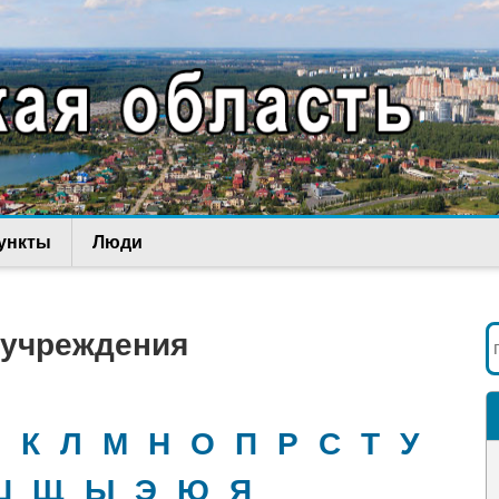
ункты
Люди
 учреждения
И
К
Л
М
Н
О
П
Р
С
Т
У
Ш
Щ
Ы
Э
Ю
Я