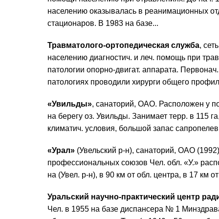
населению оказывалась в реанимационных отд
стационаров. В 1983 на базе...
Травматолого-ортопедическая служба
, се
населению диагностич. и леч. помощь при тра
патологии опорно-двигат. аппарата. Первонач.
патологиях проводили хирурги общего профиля.
«Увильды»
, санаторий, ОАО. Расположен у по
на берегу оз. Увильды. Занимает терр. в 115 га
климатич. условия, большой запас сапропелевых
«Урал»
(Увельский р-н), санаторий, ОАО (199
профессиональных союзов Чел. обл. «У.» расп
на (Увел. р-н), в 90 км от обл. центра, в 17 км о
Уральский научно-практический центр ра
Чел. в 1955 на базе диспансера № 1 Минздра