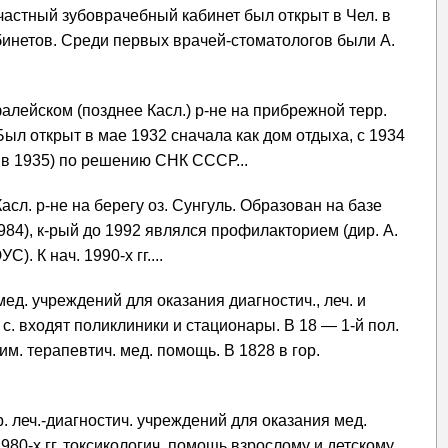
частный зубоврачебный кабинет был открыт в Чел. в
абинетов. Среди первых врачей-стоматологов были А.
алейском (позднее Касл.) р-не на прибрежной терр.
 Был открыт в мае 1932 сначала как дом отдыха, с 1934
в 1935) по решению СНК СССР...
асл. р-не на берегу оз. Сунгуль. Образован на базе
1984), к-рый до 1992 являлся профилакторием (дир. А.
. К нач. 1990-х гг....
 мед. учреждений для оказания диагностич., леч. и
с. входят поликлиники и стационары. В 18 — 1-й пол.
еим. терапевтич. мед. помощь. В 1828 в гор.
р. леч.-диагностич. учреждений для оказания мед.
80-х гг. токсикологич. помощь взрослому и детскому