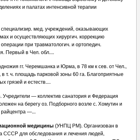
елениях и палатах интенсивной терапии
ть специализир. мед. учреждений, оказывающих
вмах и осуществляющих хирургич. коррекцию
 операции при травматологич. и ортопедич.
 Первый в Чел. обл....
дножия гг. Черемшанка и Юрма, в 78 км к сев. от Чел.,
, в т. ч. площадь парковой зоны 60 га. Благоприятные
 грязей и естеств....
2). Учредители — коллектив санатория и Федерация
оложен на берегу оз. Подборного возле с. Хомутин и
т райцентра —...
диационной медицины
(УНПЦ РМ). Организован в
ва СССР для обследования и лечения людей,