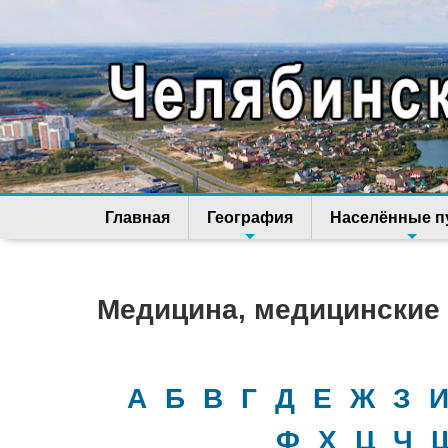
Главная
География
Населённые п
Медицина, медицинские
А
Б
В
Г
Д
Е
Ж
З
Ф
Х
Ц
Ч