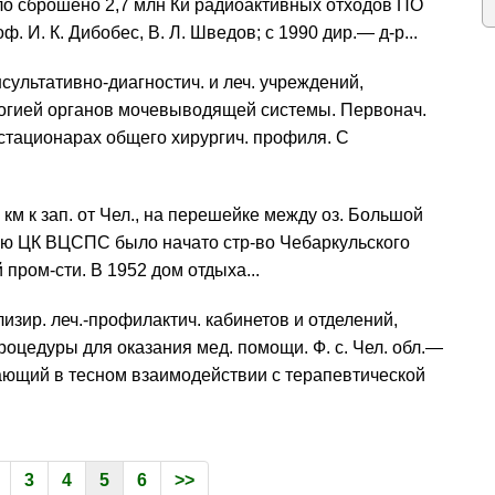
ло сброшено 2,7 млн Ки радиоактивных отходов ПО
. И. К. Дибобес, В. Л. Шведов; с 1990 дир.— д-р...
нсультативно-диагностич. и леч. учреждений,
огией органов мочевыводящей системы. Первонач.
стационарах общего хирургич. профиля. С
 км к зап. от Чел., на перешейке между оз. Большой
ию ЦК ВЦСПС было начато стр-во Чебаркульского
пром-сти. В 1952 дом отдыха...
лизир. леч.-профилактич. кабинетов и отделений,
оцедуры для оказания мед. помощи. Ф. с. Чел. обл.—
тающий в тесном взаимодействии с терапевтической
3
4
5
6
>>