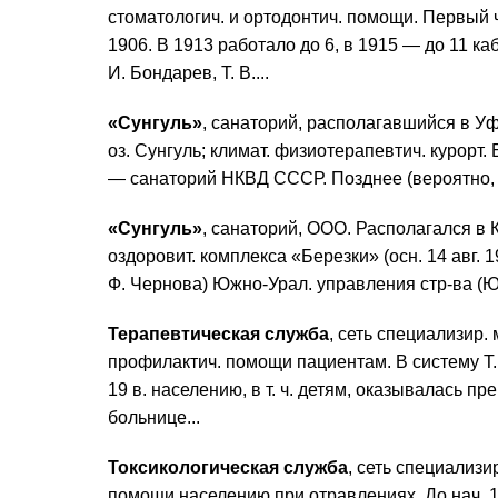
стоматологич. и ортодонтич. помощи. Первый 
1906. В 1913 работало до 6, в 1915 — до 11 к
И. Бондарев, Т. В....
«Сунгуль»
, санаторий, располагавшийся в Уф
оз. Сунгуль; климат. физиотерапевтич. курорт.
— санаторий НКВД СССР. Позднее (вероятно, 
«Сунгуль»
, санаторий, ООО. Располагался в К
оздоровит. комплекса «Березки» (осн. 14 авг. 
Ф. Чернова) Южно-Урал. управления стр-ва (ЮУС)
Терапевтическая служба
, сеть специализир.
профилактич. помощи пациентам. В систему Т. 
19 в. населению, в т. ч. детям, оказывалась пр
больнице...
Токсикологическая служба
, сеть специализи
помощи населению при отравлениях. До нач. 19