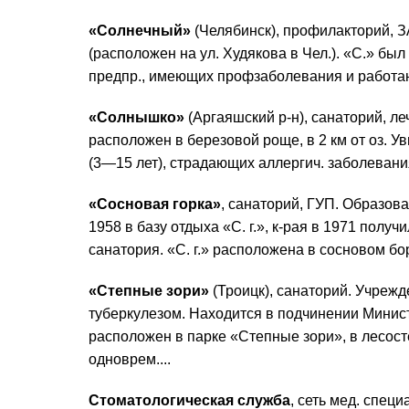
«Солнечный»
(Челябинск), профилакторий, 
(расположен на ул. Худякова в Чел.). «С.» бы
предпр., имеющих профзаболевания и работающ
«Солнышко»
(Аргаяшский р-н), санаторий, л
расположен в березовой роще, в 2 км от оз. 
(3—15 лет), страдающих аллергич. заболевания
«Сосновая горка»
, санаторий, ГУП. Образова
1958 в базу отдыха «С. г.», к-рая в 1971 полу
санатория. «С. г.» расположена в сосновом бору
«Степные зори»
(Троицк), санаторий. Учреж
туберкулезом. Находится в подчинении Минис
расположен в парке «Степные зори», в лесосте
одноврем....
Стоматологическая служба
, сеть мед. спец