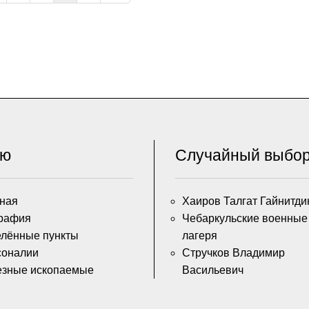
ню
Случайный выбо
ная
Хаиров Талгат Гайнитди
рафия
Чебаркульские военные
лённые пункты
лагеря
соналии
Стручков Владимир
езные ископаемые
Васильевич