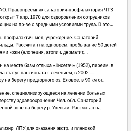
ЗАО. Правопреемник санатория-профилактория ЧТЗ
л открыт 7 апр. 1970 для оздоровления сотрудников
их на пр-ве с вредными условиями труда. В это...
еч.-профилактич. мед. учреждение. Санаторий
Увильды. Рассчитан на одноврем. пребывание 50 детей
ми кожи (алопеция, атопич. дерматит,...
н на месте базы отдыха «Кисегач» (1952), переим. в
чила статус пансионата с лечением, в 2002 —
 на берегу предгорного оз. Еловое, в 90 км от...
дение, специализирующееся на лечении больных
терству здравоохранения Чел. обл. Санаторий
пной зоне на берегу р. Увельки. Рассчитан на
иализир. ЛПУ для оказания экстр. и плановой