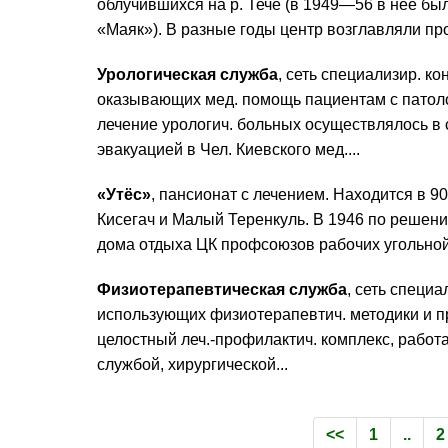
облучившихся на р. Тече (в 1949—56 в нее бы
«Маяк»). В разные годы центр возглавляли проф
Урологическая служба
, сеть специализир. ко
оказывающих мед. помощь пациентам с патол
лечение урологич. больных осуществлялось в 
эвакуацией в Чел. Киевского мед....
«Утёс»
, пансионат с лечением. Находится в 90
Кисегач и Малый Теренкуль. В 1946 по решен
дома отдыха ЦК профсоюзов рабочих угольной 
Физиотерапевтическая служба
, сеть специа
использующих физиотерапевтич. методики и пр
целостный леч.-профилактич. комплекс, рабо
службой, хирургической...
<<
1
..
2