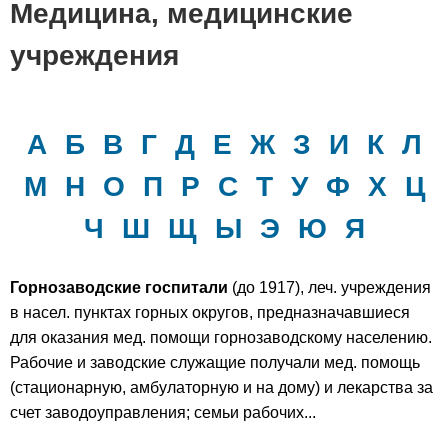
Медицина, медицинские
учреждения
А
Б
В
Г
Д
Е
Ж
З
И
К
Л
М
Н
О
П
Р
С
Т
У
Ф
Х
Ц
Ч
Ш
Щ
Ы
Э
Ю
Я
Горнозаводские госпитали
(до 1917), леч. учреждения
в насел. пунктах горных округов, предназначавшиеся
для оказания мед. помощи горнозаводскому населению.
Рабочие и заводские служащие получали мед. помощь
(стационарную, амбулаторную и на дому) и лекарства за
счет заводоуправления; семьи рабочих...