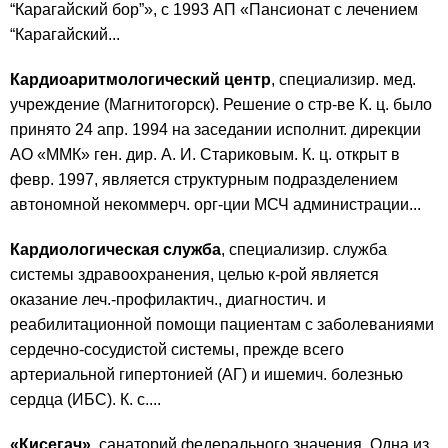
“Карагайский бор”», с 1993 АП «Пансионат с лечением
“Карагайский...
Кардиоаритмологический центр
, специализир. мед.
учреждение (Магнитогорск). Решение о стр-ве К. ц. было
принято 24 апр. 1994 на заседании исполнит. дирекции
АО «ММК» ген. дир. А. И. Стариковым. К. ц. открыт в
февр. 1997, является структурным подразделением
автономной некоммерч. орг-ции МСЧ администрации...
Кардиологическая служба
, специализир. служба
системы здравоохранения, целью к-рой является
оказание леч.-профилактич., диагностич. и
реабилитационной помощи пациентам с заболеваниями
сердечно-сосудистой системы, прежде всего
артериальной гипертонией (АГ) и ишемич. болезнью
сердца (ИБС). К. с....
«Кисегач»
, санаторий федерального значения. Одна из