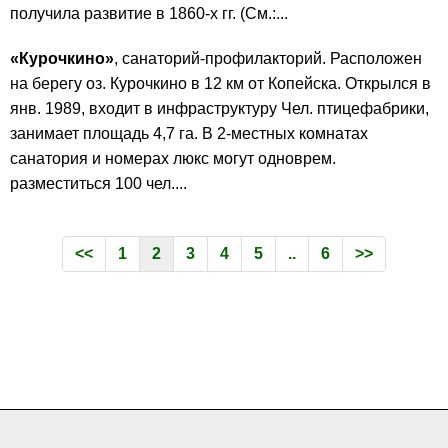
получила развитие в 1860-х гг. (См.:...
«Курочкино»
, санаторий-профилакторий. Расположен
на берегу оз. Курочкино в 12 км от Копейска. Открылся в
янв. 1989, входит в инфраструктуру Чел. птицефабрики,
занимает площадь 4,7 га. В 2-местных комнатах
санатория и номерах люкс могут одноврем.
разместиться 100 чел....
<<
1
2
3
4
5
..
6
>>