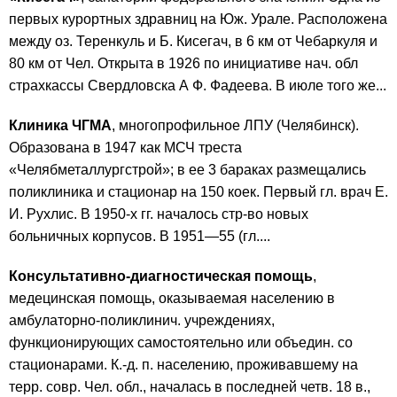
первых курортных здравниц на Юж. Урале. Расположена
между оз. Теренкуль и Б. Кисегач, в 6 км от Чебаркуля и
80 км от Чел. Открыта в 1926 по инициативе нач. обл
страхкассы Свердловска А Ф. Фадеева. В июле того же...
Клиника ЧГМА
, многопрофильное ЛПУ (Челябинск).
Образована в 1947 как МСЧ треста
«Челябметаллургстрой»; в ее 3 бараках размещались
поликлиника и стационар на 150 коек. Первый гл. врач Е.
И. Рухлис. В 1950-х гг. началось стр-во новых
больничных корпусов. В 1951—55 (гл....
Консультативно-диагностическая помощь
,
медецинская помощь, оказываемая населению в
амбулаторно-поликлинич. учреждениях,
функционирующих самостоятельно или объедин. со
стационарами. К.-д. п. населению, проживавшему на
терр. совр. Чел. обл., началась в последней четв. 18 в.,