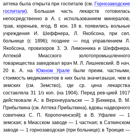
аптека была открыта при госпитале (см.
Горнозаводские
госпитали
). Большая часть лекарств готовилась
непосредственно в А. с использованием минералов,
трав, кореньев, ягод. В кон. 19 в. появились вольные
учреждения И. Шеффнера, Л. Якобсона, при сел.
больнице (с 1896); позднее — под управлением Л.
Якобсона, провизоров З. Э. Лимонника и Шеффнера.
Аптекой Миасского золотопромышленного
товарищества заведовал врач М. Л. Лишневский. В нач.
20 в. А. на
Южном Урале
были преим. частными,
стоимость медикаментов в них была значит.выше, чем в
земских (см. Земство), где ср. цена лекарства
составляла 31 1/з коп. (на 1904). Перед рев-цией 1917
действовали А.: в Верхнеуральске — 3 [Беккера, В. М.
Прибыткина (см. Аптека Прибыткина), вдовы надворного
советника С. П. Коропочинской]; в В. Уфалее — 1
земская; в Миасском заводе — 1 частная; в Саткинском
заводе — 1 горнозаводская (при больнице); в Троицке —