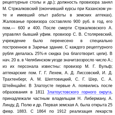
рецептурные столы и др.); должность провизора занял
М. Стржалковский (окончивший курсы при Казанском ун-
те и имевший опыт работы в земских аптеках).
Жалованье провизора составляло 900 руб. в год, его
пом.— 600 и 400. После смерти Стржалковского А.
управлял бывший уфим. провизор С. В. Столяревский,
учреждение было перенесено в специально
построенное в Заречье здание. С каждого рецептурного
рубля делалась 25%-я скидка (на благотворит. цели). В
нач. 20 в. в Челябинском уезде значит.возросло число А.;
из их персонала известны: провизор М. Г. Вульф;
аптекарские пом. Г. Г. Лехем, А. Д. Лиссовский, И. Д.
Трахтенберг, А. М. Шептовицкий, С. Г. Шер, С. А.
Штейнцайнг. В Златоусте первые А. появились после
образования в 1811
Златоустовского горного округа
,
принадлежали частным владельцам Н. Либерману, А.
Линду, Д. Полю и др. Первая земская А. была открыта 25
февр. 1883. С 1864 по 1912 реализация лекарств