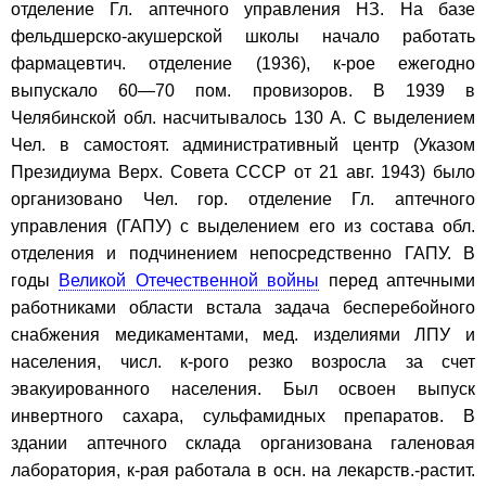
отделение Гл. аптечного управления НЗ. На базе
фельдшерско-акушерской школы начало работать
фармацевтич. отделение (1936), к-рое ежегодно
выпускало 60—70 пом. провизоров. В 1939 в
Челябинской обл. насчитывалось 130 А. С выделением
Чел. в самостоят. административный центр (Указом
Президиума Верх. Совета СССР от 21 авг. 1943) было
организовано Чел. гор. отделение Гл. аптечного
управления (ГАПУ) с выделением его из состава обл.
отделения и подчинением непосредственно ГАПУ. В
годы
Великой Отечественной войны
перед аптечными
работниками области встала задача бесперебойного
снабжения медикаментами, мед. изделиями ЛПУ и
населения, числ. к-рого резко возросла за счет
эвакуированного населения. Был освоен выпуск
инвертного сахара, сульфамидных препаратов. В
здании аптечного склада организована галеновая
лаборатория, к-рая работала в осн. на лекарств.-растит.