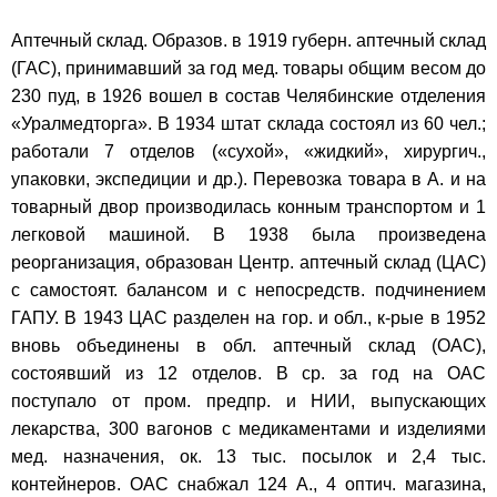
Аптечный склад. Образов. в 1919 губерн. аптечный склад
(ГАС), принимавший за год мед. товары общим весом до
230 пуд, в 1926 вошел в состав Челябинские отделения
«Уралмедторга». В 1934 штат склада состоял из 60 чел.;
работали 7 отделов («сухой», «жидкий», хирургич.,
упаковки, экспедиции и др.). Перевозка товара в А. и на
товарный двор производилась конным транспортом и 1
легковой машиной. В 1938 была произведена
реорганизация, образован Центр. аптечный склад (ЦАС)
с самостоят. балансом и с непосредств. подчинением
ГАПУ. В 1943 ЦАС разделен на гор. и обл., к-рые в 1952
вновь объединены в обл. аптечный склад (ОАС),
состоявший из 12 отделов. В ср. за год на ОАС
поступало от пром. предпр. и НИИ, выпускающих
лекарства, 300 вагонов с медикаментами и изделиями
мед. назначения, ок. 13 тыс. посылок и 2,4 тыс.
контейнеров. ОАС снабжал 124 А., 4 оптич. магазина,