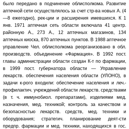
было передано в подчинение облисполкома. Развитие
аптечной сети осуществлялось за счет стр-ва новых А. (4
—8 ежегодно), рек-ции и расширения имевшихся. К 1
янв. 1971 аптечная сеть области включала 41 центр.
районную А., 273 А., 12 аптечных магазинов, 134
аптечных киоска, 870 аптечных пунктов. В 1988 аптечное
управление Чел. облисполкома реорганизовано в обл.
производств. объединение «Фармация». В 1992 пост.
главы администрации области создан К-т по фармации,
в 1999 пост. губернатора области — Управление
лекарств. обеспечения населения области (УЛОНО), в
задачи к-рого входили: обеспечение населения и леч.-
профилактич. учреждений области лекарств. средствами
(в т. ч. иммунобиол. препаратами), изделиями мед.
назначения, мед. техникой; контроль за качеством и
безопасностью лекарств. средств, мед. техники и
оборудования; стратегич. планирование деят-сти
предпр. фармации и мед. техники, находящихся в гос.