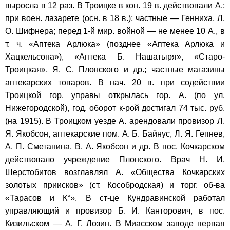
выросла в 12 раз. В Троицке в кон. 19 в. действовали А.;
при воен. лазарете (осн. в 18 в.); частные — Генниха, Л.
О. Шифнера; перед 1-й мир. войной — не менее 10 А., в
т. ч. «Аптека Арлюка» (позднее «Аптека Арлюка и
Хацкельсона»), «Аптека Б. Нашатыря», «Старо-
Троицкая», Я. С. Плонского и др.; частные магазины
аптекарских товаров. В нач. 20 в. при содействии
Троицкой гор. управы открылась гор. А. (по ул.
Нижегородской), год. оборот к-рой достигал 74 тыс. руб.
(на 1915). В Троицком уезде А. арендовали провизор Л.
Я. Якобсон, аптекарские пом. А. Б. Байнус, Л. Я. Гепнев,
А. П. Сметанина, В. А. Якобсон и др. В пос. Кочкарском
действовало учреждение Плонского. Врач Н. И.
Шерстобитов возглавлял А. «Общества Кочкарских
золотых приисков» (ст. Кособродская) и торг. об-ва
«Тарасов и К°». В ст-це Кундравинской работал
управляющий и провизор Б. И. Канторович, в пос.
Кизильском — А. Г. Лозин. В Миасском заводе первая