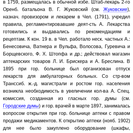
в 1759, размещалась в обычной избе. Штаб-лекарь 2-го
Оренб. батальона В. Г. Жуковский (см.
Жуковские
),
назнач. провизором и лекарем в Чел. (1791), учредил
правила, регламентировавшие деят-сть А. Лекарства
готовились и выдавались по рекомендациям и
рецептам. К кон. 19 в. в Чел. работало неск. частных А.:
Бенесовича, Ватнера и Вульфа, Волосова, Гуревича и
Борщевского, Ф. Х. Штопфа и др.; действовал магазин
аптекарских товаров Л. И. Брискера и А. Бреслина. В
1895 при гор. больнице был организован отпуск
лекарств для амбулаторных больных. Со стр-вом
Транссиб. ж.-д. магистрали и ростом гор. населения
возникла необходимость в увеличении кол-ва А. Спец.
комиссия, созданная из гласных гор. думы (см.
Городские думы
) и гор. врачей в марте 1897, занималась
вопросом открытия при гор. больнице аптеки с правом
продажи медикаментов. К открытию аптеки (нояб. 1902)
для нее было закуплено оборудование (шкафы,