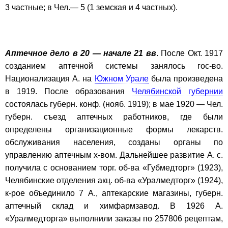
3 частные; в Чел.— 5 (1 земская и 4 частных).
Аптечное дело в 20 — начале 21 вв
. После Окт. 1917
созданием аптечной системы занялось гос-во.
Национализация А. на
Южном Урале
была произведена
в 1919. После образования
Челябинской губернии
состоялась губерн. конф. (нояб. 1919); в мае 1920 — Чел.
губерн. съезд аптечных работников, где были
определены организационные формы лекарств.
обслуживания населения, созданы органы по
управлению аптечным х-вом. Дальнейшее развитие А. с.
получила с основанием торг. об-ва «Губмедторг» (1923),
Челябинские отделения акц. об-ва «Уралмедторг» (1924),
к-рое объединило 7 А., аптекарские магазины, губерн.
аптечный склад и химфармзавод. В 1926 А.
«Уралмедторга» выполнили заказы по 257806 рецептам,