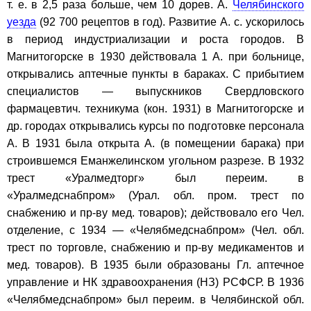
т. е. в 2,5 раза больше, чем 10 дорев. А.
Челябинского
уезда
(92 700 рецептов в год). Развитие А. с. ускорилось
в период индустриализации и роста городов. В
Магнитогорске в 1930 действовала 1 А. при больнице,
открывались аптечные пункты в бараках. С прибытием
специалистов — выпускников Свердловского
фармацевтич. техникума (кон. 1931) в Магнитогорске и
др. городах открывались курсы по подготовке персонала
А. В 1931 была открыта А. (в помещении барака) при
строившемся Еманжелинском угольном разрезе. В 1932
трест «Уралмедторг» был переим. в
«Уралмедснабпром» (Урал. обл. пром. трест по
снабжению и пр-ву мед. товаров); действовало его Чел.
отделение, с 1934 — «Челябмедснабпром» (Чел. обл.
трест по торговле, снабжению и пр-ву медикаментов и
мед. товаров). В 1935 были образованы Гл. аптечное
управление и НК здравоохранения (НЗ) РСФСР. В 1936
«Челябмедснабпром» был переим. в Челябинской обл.