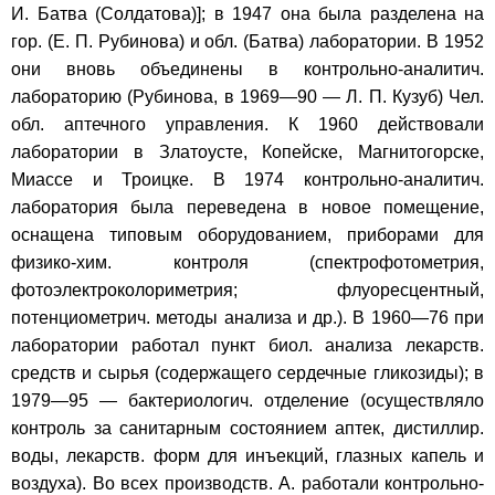
И. Батва (Солдатова)]; в 1947 она была разделена на
гор. (Е. П. Рубинова) и обл. (Батва) лаборатории. В 1952
они вновь объединены в контрольно-аналитич.
лабораторию (Рубинова, в 1969—90 — Л. П. Кузуб) Чел.
обл. аптечного управления. К 1960 действовали
лаборатории в Златоусте, Копейске, Магнитогорске,
Миассе и Троицке. В 1974 контрольно-аналитич.
лаборатория была переведена в новое помещение,
оснащена типовым оборудованием, приборами для
физико-хим. контроля (спектрофотометрия,
фотоэлектроколориметрия; флуоресцентный,
потенциометрич. методы анализа и др.). В 1960—76 при
лаборатории работал пункт биол. анализа лекарств.
средств и сырья (содержащего сердечные гликозиды); в
1979—95 — бактериологич. отделение (осуществляло
контроль за санитарным состоянием аптек, дистиллир.
воды, лекарств. форм для инъекций, глазных капель и
воздуха). Во всех производств. А. работали контрольно-