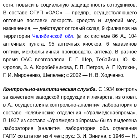
сети, повысить социальную защищенность сотрудников.
В составе ОГУП «ОАС» — предпр., осуществляющего
оптовые поставки лекарств. средств и изделий мед.
назначения, — действуют оптовый склад, 9 филиалов на
территории
Челябинской обл.
(в их системе 86 А., 104
аптечных пункта, 95 аптечных киосков, 6 магазинов
оптики, межбольничная производств. аптека). В разное
время ОАС возглавляли: Г. Г. Шер, Тебайкин, Ю. Ф.
Фролов, З. А. Коробейникова, Г. П. Петров, А. Г. Кутихин,
Г. И. Мироненко, Шепелев; с 2002 — Н. В. Ходченко.
Контрольно-аналитическая служба
. С 1934 контроль
за качеством заводской продукции и лекарств, изготовл.
в А., осуществляла контрольно-аналитич. лаборатория в
составе Челябинские отделения «Уралмедснабпрома».
В 1937 из состава «Уралмедснабпрома» была выделена
лаборатория [аналитич. лаборатория обл. отделения
ГАПУ со штатом из 4 чел.; рук.: З. И. Зинина, с 1946 — Н.