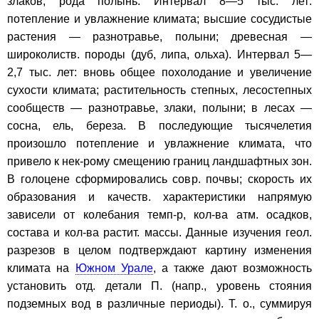
злаков, рода полынь. Интервал 8—5 тыс. лет:
потепление и увлажнение климата; высшие сосудистые
растения — разнотравье, полыни; древесная —
широколиств. породы (дуб, липа, ольха). Интервал 5—
2,7 тыс. лет: вновь общее похолодание и увеличение
сухости климата; растительность степных, лесостепных
сообществ — разнотравье, злаки, полыни; в лесах —
сосна, ель, береза. В последующие тысячелетия
произошло потепление и увлажнение климата, что
привело к нек-рому смещению границ ландшафтных зон.
В голоцене сформировались совр. почвы; скорость их
образования и качеств. характеристики напрямую
зависели от колебания темп-р, кол-ва атм. осадков,
состава и кол-ва растит. массы. Данные изучения геол.
разрезов в целом подтверждают картину изменения
климата на
Южном Урале
, а также дают возможность
установить отд. детали П. (напр., уровень стояния
подземных вод в различные периоды). Т. о., суммируя