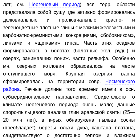
лет; см.
Неогеновый период
) вся терр. области
представляла собой сушу, где активно формировались
делювиальные и пролювиальные красно- и
зеленоцветные плотные глины с мелкими железистыми и
карбонатно-кремнистыми конкрециями, «бобовником»,
линзами и «щетками» гипса. Часть этих осадков
формировалась в болотах (болотные жел. руды) и
озерах, занимавших пониж. части рельефа. Особенно
мн. озерных котловин образовалось на месте
отступившего моря. Крупная озерная ванна
сформировалась на территории совр.
Чесменского
района
. Речные долины того времени имели в осн.
субмеридиональное направление. Свидетельств о
климате неогенового периода очень мало; данные
споро-пыльцевого анализа глин аральской свиты (25—
20 млн лет), в к-рых обнаружена пыльца сосны
(преобладает), березы, ольхи, дуба, каштана, платана,
свидетельствуют о достаточно теплом и влажном