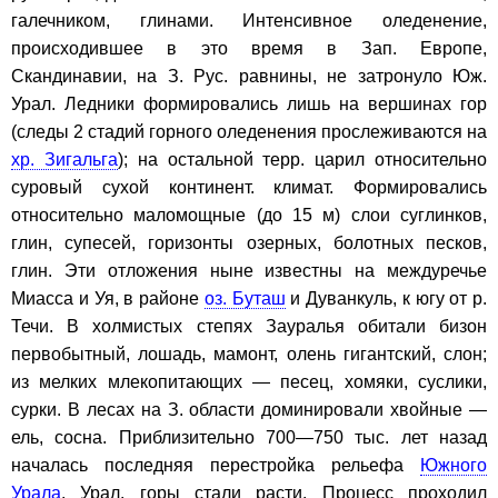
галечником, глинами. Интенсивное оледенение,
происходившее в это время в Зап. Европе,
Скандинавии, на З. Рус. равнины, не затронуло Юж.
Урал. Ледники формировались лишь на вершинах гор
(следы 2 стадий горного оледенения прослеживаются на
хр. Зигальга
); на остальной терр. царил относительно
суровый сухой континент. климат. Формировались
относительно маломощные (до 15 м) слои суглинков,
глин, супесей, горизонты озерных, болотных песков,
глин. Эти отложения ныне известны на междуречье
Миасса и Уя, в районе
оз. Буташ
и Дуванкуль, к югу от р.
Течи. В холмистых степях Зауралья обитали бизон
первобытный, лошадь, мамонт, олень гигантский, слон;
из мелких млекопитающих — песец, хомяки, суслики,
сурки. В лесах на З. области доминировали хвойные —
ель, сосна. Приблизительно 700—750 тыс. лет назад
началась последняя перестройка рельефа
Южного
Урала
. Урал. горы стали расти. Процесс проходил