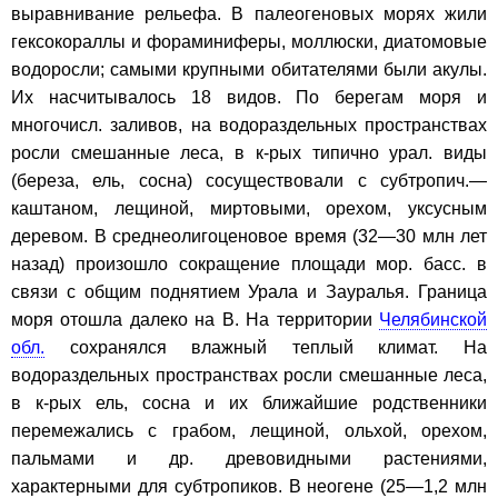
выравнивание рельефа. В палеогеновых морях жили
гексокораллы и фораминиферы, моллюски, диатомовые
водоросли; самыми крупными обитателями были акулы.
Их насчитывалось 18 видов. По берегам моря и
многочисл. заливов, на водораздельных пространствах
росли смешанные леса, в к-рых типично урал. виды
(береза, ель, сосна) сосуществовали с субтропич.—
каштаном, лещиной, миртовыми, орехом, уксусным
деревом. В среднеолигоценовое время (32—30 млн лет
назад) произошло сокращение площади мор. басс. в
связи с общим поднятием Урала и Зауралья. Граница
моря отошла далеко на В. На территории
Челябинской
обл.
сохранялся влажный теплый климат. На
водораздельных пространствах росли смешанные леса,
в к-рых ель, сосна и их ближайшие родственники
перемежались с грабом, лещиной, ольхой, орехом,
пальмами и др. древовидными растениями,
характерными для субтропиков. В неогене (25—1,2 млн