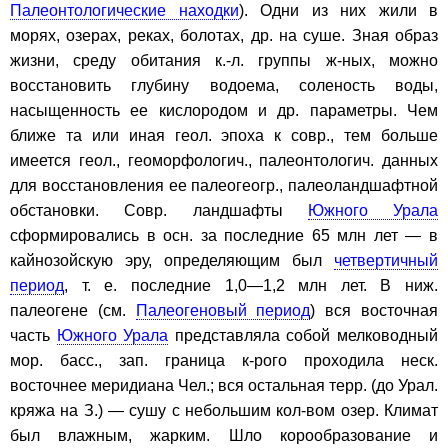
Палеонтологические находки
). Одни из них жили в
морях, озерах, реках, болотах, др. на суше. Зная образ
жизни, среду обитания к.-л. группы ж-ных, можно
восстановить глубину водоема, соленость воды,
насыщенность ее кислородом и др. параметры. Чем
ближе та или иная геол. эпоха к совр., тем больше
имеется геол., геоморфологич., палеонтологич. данных
для восстановления ее палеогеогр., палеоландшафтной
обстановки. Совр. ландшафты
Южного Урала
сформировались в осн. за последние 65 млн лет — в
кайнозойскую эру, определяющим был
четвертичный
период
, т. е. последние 1,0—1,2 млн лет. В ниж.
палеогене (см.
Палеогеновый период
) вся восточная
часть
Южного Урала
представляла собой мелководный
мор. басс., зап. граница к-рого проходила неск.
восточнее меридиана Чел.; вся остальная терр. (до Урал.
кряжа на З.) — сушу с небольшим кол-вом озер. Климат
был влажным, жарким. Шло корообразование и