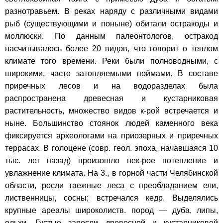
разнотравьем. В реках наряду с различными видами
рыб (существующими и поныне) обитали остракоды и
моллюски. По данным палеонтологов, остракод
насчитывалось более 20 видов, что говорит о теплом
климате того времени. Реки были полноводными, с
широкими, часто затопляемыми поймами. В составе
приречных лесов и на водоразделах была
распространена древесная и кустарниковая
растительность, множество видов к-рой встречается и
ныне. Большинство стоянок людей каменного века
фиксируется археологами на приозерных и приречных
террасах. В голоцене (совр. геол. эпоха, начавшаяся 10
тыс. лет назад) произошло нек-рое потепление и
увлажнение климата. На 3., в горной части Челябинской
области, росли таежные леса с преобладанием ели,
лиственницы, сосны; встречался кедр. Выделялись
крупные ареалы широколиств. пород — дуба, липы,
ольхи. Густые заросли древесной и кустарниковой