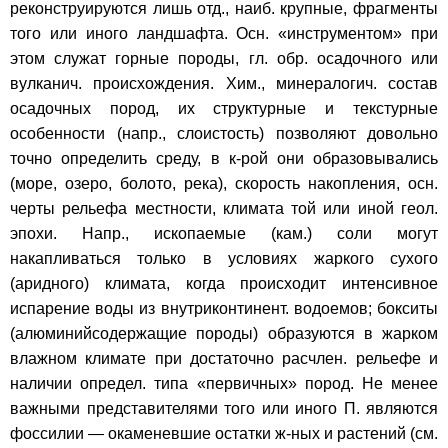
реконструируются лишь отд., наиб. крупные, фрагменты
того или иного ландшафта. Осн. «инструментом» при
этом служат горные породы, гл. обр. осадочного или
вулканич. происхождения. Хим., минералогич. состав
осадочных пород, их структурные и текстурные
особенности (напр., слоистость) позволяют довольно
точно определить среду, в к-рой они образовывались
(море, озеро, болото, река), скорость накопления, осн.
черты рельефа местности, климата той или иной геол.
эпохи. Напр., ископаемые (кам.) соли могут
накапливаться только в условиях жаркого сухого
(аридного) климата, когда происходит интенсивное
испарение воды из внутриконтинент. водоемов; бокситы
(алюминийсодержащие породы) образуются в жарком
влажном климате при достаточно расчлен. рельефе и
наличии определ. типа «первичных» пород. Не менее
важными представителями того или иного П. являются
фоссилии — окаменевшие остатки ж-ных и растений (см.