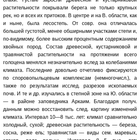
растительности покрывали берега не только крупных
рек, но и всех их притоков. В центре и на В. области, как
и ныне, была лесостепь. От совр. она отличалась
большей густотой, менее обширными участками степи и,
по-видимому, более высоким процентным содержанием
хвойных пород. Состав древесной, кустарниковой и
травянистой растительности на протяжении всего
голоцена менялся незначительно вслед за колебаниями
климата. Последние довольно отчетливо фиксируются
по споровопыльцевым комплексам (немногочисл.), а
также по результатам исслед. разрезов ископаемых
почв. И те и др. изучались в степной зоне на Ю. области
— в районе заповедника Аркаим. Благодаря получ.
данным можно восстановить след. картину изменений
климата. Интервал 10—8 тыс. лет: климат сравнительно
холодный, сухой; древесная растительность — береза,
сосна, реже ель; травянистая — виды сем. маревых,