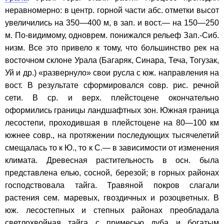
неравномерно: в центр. горной части абс. отметки высот
увеличились на 350—400 м, в зап. и вост.— на 150—250
м. По-видимому, одноврем. понижался рельеф Зап.-Сиб.
низм. Все это привело к тому, что большинство рек на
восточном склоне Урала (Багаряк, Синара, Теча, Тогузак,
Уй и др.) «развернуло» свои русла с юж. направления на
вост. В результате сформировался совр. рис. речной
сети. В ср. и верх. плейстоцене окончательно
оформились границы ландшафтных зон. Южная граница
лесостепи, проходившая в плейстоцене на 80—100 км
южнее совр., на протяжении последующих тысячелетий
смещалась то к Ю., то к С.— в зависимости от изменения
климата. Древесная растительность в осн. была
представлена елью, сосной, березой; в горных районах
господствовала тайга. Травяной покров слагали
растения сем. маревых, гвоздичных и розоцветных. В
юж. лесостепных и степных районах преобладала
светлохвойная тайга с примесью дуба и богатым