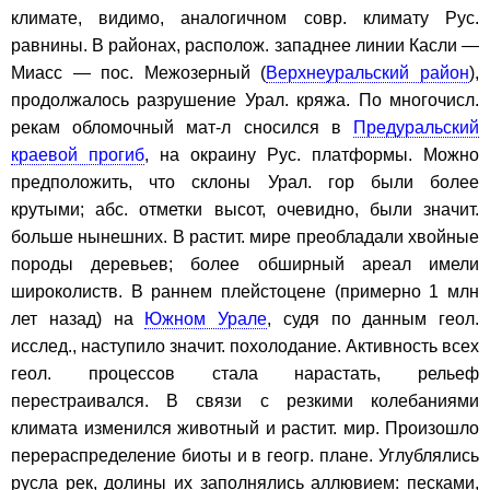
климате, видимо, аналогичном совр. климату Рус.
равнины. В районах, располож. западнее линии Касли —
Миасс — пос. Межозерный (
Верхнеуральский район
),
продолжалось разрушение Урал. кряжа. По многочисл.
рекам обломочный мат-л сносился в
Предуральский
краевой прогиб
, на окраину Рус. платформы. Можно
предположить, что склоны Урал. гор были более
крутыми; абс. отметки высот, очевидно, были значит.
больше нынешних. В растит. мире преобладали хвойные
породы деревьев; более обширный ареал имели
широколиств. В раннем плейстоцене (примерно 1 млн
лет назад) на
Южном Урале
, судя по данным геол.
исслед., наступило значит. похолодание. Активность всех
геол. процессов стала нарастать, рельеф
перестраивался. В связи с резкими колебаниями
климата изменился животный и растит. мир. Произошло
перераспределение биоты и в геогр. плане. Углублялись
русла рек, долины их заполнялись аллювием: песками,