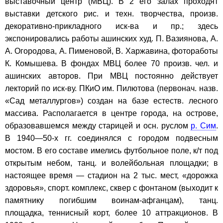
выставочный центр (МВЦ). В 2 его залах проходят
выставки детского рис. и техн. творчества, произв.
декоративно-прикладного иск-ва и пр.; здесь
экспонировались работы ашинских худ. П. Вазиянова, А.
А. Огородова, А. Пименовой, В. Харжавина, фотоработы
К. Комышева. В фондах МВЦ более 70 произв. чел. и
ашинских авторов. При МВЦ постоянно действует
лекторий по иск-ву. ПКиО им. Пилютова (первонач. назв.
«Сад металлургов») создан на базе естеств. лесного
массива. Располагается в центре города, на острове,
образовавшемся между старицей и осн. руслом
р. Сим
.
В 1940—50-х гг. соединялся с городом подвесным
мостом. В его составе имелись футбольное поле, к/т под
открытым небом, танц. и волейбольная площадки; в
настоящее время — стадион на 2 тыс. мест, «дорожка
здоровья», спорт. комплекс, сквер с фонтаном (выходит к
памятнику погибшим воинам-афганцам), танц.
площадка, теннисный корт, более 10 аттракционов. В