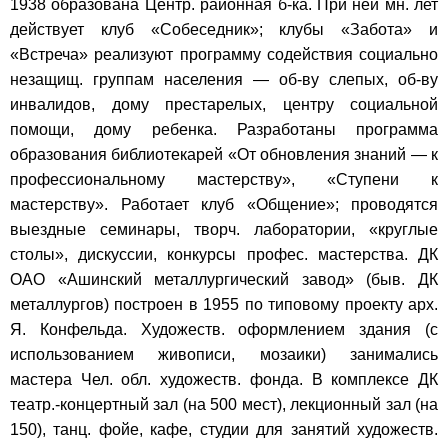
1938 образована Центр. районная б-ка. При ней мн. лет
действует клуб «Собеседник»; клубы «Забота» и
«Встреча» реализуют программу содействия социально
незащищ. группам населения — об-ву слепых, об-ву
инвалидов, дому престарелых, центру социальной
помощи, дому ребенка. Разработаны программа
образования библиотекарей «От обновления знаний — к
профессиональному мастерству», «Ступени к
мастерству». Работает клуб «Общение»; проводятся
выездные семинары, творч. лаборатории, «круглые
столы», дискуссии, конкурсы профес. мастерства. ДК
ОАО «Ашинский металлургический завод» (быв. ДК
металлургов) построен в 1955 по типовому проекту арх.
Я. Конфельда. Художеств. оформлением здания (с
использованием живописи, мозаики) занимались
мастера Чел. обл. художеств. фонда. В комплексе ДК
театр.-концертный зал (на 500 мест), лекционный зал (на
150), танц. фойе, кафе, студии для занятий художеств.