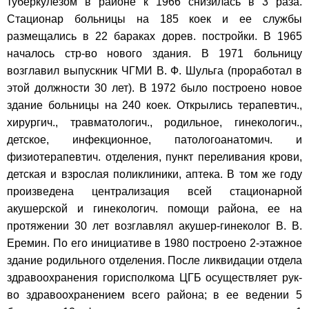
туберкулезом в районе к 1966 снизилась в 3 раза.
Стационар больницы на 185 коек и ее службы
размещались в 22 бараках дорев. постройки. В 1965
началось стр-во нового здания. В 1971 больницу
возглавил выпускник ЧГМИ В. Ф. Шульга (проработал в
этой должности 30 лет). В 1972 было построено новое
здание больницы на 240 коек. Открылись терапевтич.,
хирургич., травматологич., родильное, гинекологич.,
детское, инфекционное, патологоанатомич. и
физиотерапевтич. отделения, пункт переливания крови,
детская и взрослая поликлиники, аптека. В том же году
произведена централизация всей стационарной
акушерской и гинекологич. помощи района, ее на
протяжении 30 лет возглавлял акушер-гинеколог В. В.
Еремин. По его инициативе в 1980 построено 2-этажное
здание родильного отделения. После ликвидации отдела
здравоохранения горисполкома ЦГБ осуществляет рук-
во здравоохранением всего района; в ее ведении 5