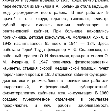
хирургом и зубным врачом. В 1933, когда центр района
переместился из Миньяра в А., больница стала ведущим
мед. учреждением всего района. В ней работали 9
врачей, в т. ч. хирург, терапевт, гинеколог, педиатр,
зубной врач; имелись клинич. лаборатория и
рентгеновский кабинет. При больнице находились
поликлиника, детская консультация, молочная кухня. В
1942 насчитывалось 95 коек, в 1944 — 124. Здесь
работали Герой Труда фельдшер Н. Ф. Сваровских, гл.
районный терапевт О. И. Фельжман, врач-рентгенолог О.
М. Чукарина. К 1947 появились физиотерапевтич.
кабинеты, станция скорой медицинской помощи, пункт
переливания крови; в 1953 открылся кабинет функцион.
диагностики и ревмокабинет, в поликлинике работали
подростковый, инфекционный, зубопротезный,
физиотерапевтич. кабинеты, жен. консультация. В 1960
создано туберкулезное отделение; в результате
профилактич. и леч. работы заболеваемость