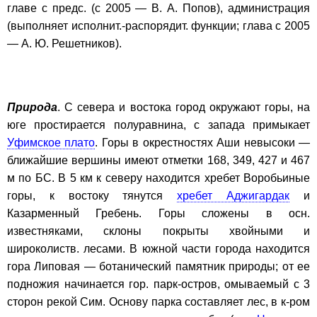
главе с предс. (с 2005 — В. А. Попов), администрация
(выполняет исполнит.-распорядит. функции; глава с 2005
— А. Ю. Решетников).
Природа
. С севера и востока город окружают горы, на
юге простирается полуравнина, с запада примыкает
Уфимское плато
. Горы в окрестностях Аши невысоки —
ближайшие вершины имеют отметки 168, 349, 427 и 467
м по БС. В 5 км к северу находится хребет Воробьиные
горы, к востоку тянутся
хребет Аджигардак
и
Казарменный Гребень. Горы сложены в осн.
известняками, склоны покрыты хвойными и
широколиств. лесами. В южной части города находится
гора Липовая — ботанический памятник природы; от ее
подножия начинается гор. парк-остров, омываемый с 3
сторон рекой Сим. Основу парка составляет лес, в к-ром