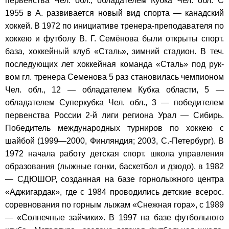
первенства Чел. обл., обладателем Кубка Чел. обл. С
1955 в А. развивается новый вид спорта — канадский
хоккей. В 1972 по инициативе тренера-преподавателя по
хоккею и футболу В. Г. Семёнова были открыты спорт.
база, хоккейный клуб «Сталь», зимний стадион. В теч.
последующих лет хоккейная команда «Сталь» под рук-
вом гл. тренера Семенова 5 раз становилась чемпионом
Чел. обл., 12 — обладателем Кубка области, 5 —
обладателем Суперкубка Чел. обл., 3 — победителем
первенства России 2-й лиги региона Урал — Сибирь.
Победитель международных турниров по хоккею с
шайбой (1999—2000, Финляндия; 2003, С.-Петербург). В
1972 начала работу детская спорт. школа управления
образования (лыжные гонки, баскетбол и дзюдо), в 1982
— СДЮШОР, созданная на базе горнолыжного центра
«Аджигардак», где с 1984 проводились детские всерос.
соревнования по горным лыжам «Снежная гора», с 1989
— «Солнечные зайчики». В 1997 на базе футбольного