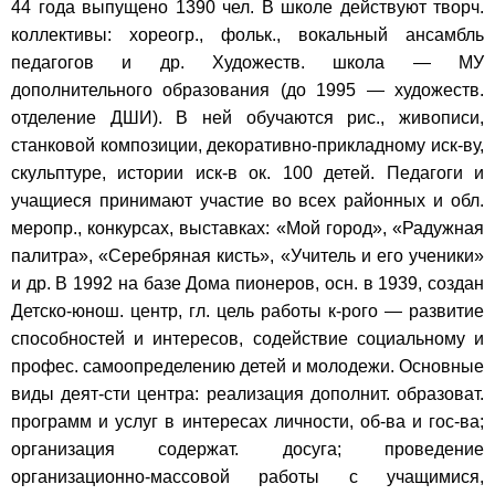
44 года выпущено 1390 чел. В школе действуют творч.
коллективы: хореогр., фольк., вокальный ансамбль
педагогов и др. Художеств. школа — МУ
дополнительного образования (до 1995 — художеств.
отделение ДШИ). В ней обучаются рис., живописи,
станковой композиции, декоративно-прикладному иск-ву,
скульптуре, истории иск-в ок. 100 детей. Педагоги и
учащиеся принимают участие во всех районных и обл.
меропр., конкурсах, выставках: «Мой город», «Радужная
палитра», «Серебряная кисть», «Учитель и его ученики»
и др. В 1992 на базе Дома пионеров, осн. в 1939, создан
Детско-юнош. центр, гл. цель работы к-рого — развитие
способностей и интересов, содействие социальному и
профес. самоопределению детей и молодежи. Основные
виды деят-сти центра: реализация дополнит. образоват.
программ и услуг в интересах личности, об-ва и гос-ва;
организация содержат. досуга; проведение
организационно-массовой работы с учащимися,