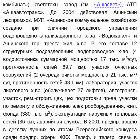
комбинат»), светотехн. завод (см.
«Ашасвет»
), АТП
«Ашаавтотранс». До 2004 действовал Ашинский
леспромхоз. МУП «Ашинское коммунальное хозяйство»
создано при слиянии городского управления
водопроводно-канализационного х-ва «Водоканал» и
Ашинского гор. треста жил. х-ва. В его составе 12
структурных подразделений: водопроводное х-во (4
3
водоисточника суммарной мощностью 17 тыс. м
/сут,
протяженность сетей 69,7 км), участок очистных
3
сооружений (2 очереди очистки мощностью 21 тыс. м
/
сут, протяженность сетей 43,1 км), лаборатория, участок
лифтового х-ва (обслуживает 27 лифтов), автотрансп.
участок, рем.-строит. цех, цех подготовки пр-ва, участки
по ремонту и обслуживанию электрооборудования, жил.
2
фонда (380 тыс. м
), эксплуатации наружных тепловых
сетей (36 км), аварийная служба. В 2001 предпр. вошло
в десятку лучших по итогам Всероссийского конкурса
среди предпр. сферы ЖКХ. Телеф. и телегр. связь в