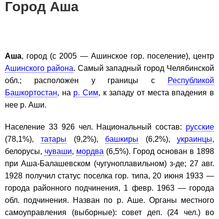
Город Аша
Аша
, город (с 2005 — Ашинское гор. поселение), центр
Ашинского района
. Самый западный город Челябинской
обл.; расположен у границы с
Республикой
Башкортостан
, на
р. Сим
, к западу от места впадения в
нее р. Аши.
Население 33 926 чел. Национальный состав:
русские
(78,1%),
татары
(9,2%),
башкиры
(6,2%),
украинцы
,
белорусы,
чуваши
,
мордва
(6,5%). Город основан в 1898
при Аша-Балашевском (чугуноплавильном) з-де; 27 авг.
1928 получил статус поселка гор. типа, 20 июня 1933 —
города районного подчинения, 1 февр. 1963 — города
обл. подчинения. Назван по р. Аше. Органы местного
самоуправления (выборные): совет деп. (24 чел.) во