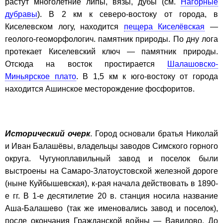
растут многолетние липы, вязы, дубы (см.
Нагорные
дубравы
). В 2 км к северо-востоку от города, в
Киселевском логу, находится
пещера Киселёвская
—
геолого-геоморфологич. памятник природы. По дну лога
протекает Киселевский ключ — памятник природы.
Отсюда на восток простирается
Шалашовско-
Миньярское плато
. В 1,5 км к юго-востоку от города
находится Ашинское месторождение фосфоритов.
Исторический очерк
. Город основали братья Николай
и Иван Балашёвы, владельцы заводов Симского горного
округа. Чугуноплавильный завод и поселок были
выстроены на Самаро-Златоустовской железной дороге
(ныне Куйбышевская), к-рая начала действовать в 1890-
е гг. В 1-е десятилетие 20 в. станция носила название
Аша-Балашево (так же именовались завод и поселок),
после окончания Гражданской войны — Вавилово. До