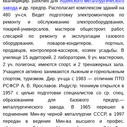
квалифицир. рабочих для
Ашинского металлургического
завода
и др. предпр. Располагает комплексом зданий на
480 уч-ся. Ведет подготовку электромонтеров по
ремонту и обслуживанию электрооборудования,
токарей-универсалов, мастеров общестроит. работ,
слесарей по ремонту и эксплуатации газового
оборудования, поваров-кондитеров, портных,
продавцов, контролеров-кассиров, хозяек усадьбы. В
училище 15 аудиторий, 2 лаборатории, 9 уч. мастерских,
2 уч. полигона; имеются спорт. и 2 тренажерных зала.
Учащиеся активно занимаются лыжным и горнолыжным
спортом, туризмом. Дир. уч-ща с 1983 — отличник ПТО
РСФСР А. В. Ярославов. Индустр. техникум открылся в
1957 с целью подготовки специалистов со ср. спец.
образованием для базового предпр.—
металлургического завода. В 1965 перешел в
подчинение Мин-ву черной металлургии СССР, в 1997
передан в ведение Мин-ва высшего и профес.