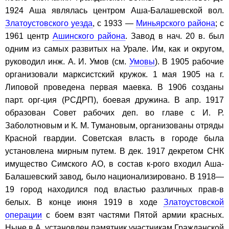
1924 Аша являлась центром Аша-Балашевской вол.
Златоустовского уезда
, с 1933 —
Миньярского района
; с
1961 центр
Ашинского района
. Завод в нач. 20 в. был
одним из самых развитых на Урале. Им, как и округом,
руководил инж. А. И. Умов (см.
Умовы
). В 1905 рабочие
организовали марксистский кружок. 1 мая 1905 на г.
Липовой проведена первая маевка. В 1906 созданы
парт. орг-ция (РСДРП), боевая дружина. В апр. 1917
образован Совет рабочих деп. во главе с И. Р.
Заболотновым и К. М. Тумановым, организованы отряды
Красной гвардии. Советская власть в городе была
установлена мирным путем. В дек. 1917 декретом СНК
имущество Симского АО, в состав к-рого входил Аша-
Балашевский завод, было национализировано. В 1918—
19 город находился под властью различных прав-в
белых. В конце июня 1919 в ходе
Златоустовской
операции
с боем взят частями Пятой армии красных.
Ныне в А. установлен памятник участникам Гражданской