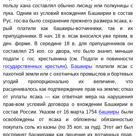
пользу хана составлял обычно лисицу или полкуницы с
лука. Одним из условий вхождения Башкирии в состав
Рус. гос-ва было сохранение прежнего размера ясака, к-
рый платили как башкиры-вотчинники, так и их
припущенники. В нач. 18 в. ясак вносился уже преим. в
ден. форме. В середине 18 в. для припущенников он
составлял 25 коп. со двора, что было значит. меньше
подати с гос. крестьянина (см. Подати и повинности
государственных крестьян
).
Башкиры
платили ясак с
пахотной земли или с охотничьих промыслов и бортевых
угодий пропорционально их величине, что
расценивалось как подтверждение прав на землю; отказ
от уплаты ясака — как ответная мера на нарушения
прав-вом условий договора о вхождении Башкирии в
состав России. Указом от 16 марта 1754
башкиры
были
освобождены от ясака и обложены обязанностью
покупать соль из казны (по 35 коп. за пуд). Этот акт был
воспринят башкирами как лишение их вотчинных прав.