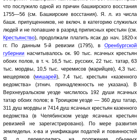
что послужило одной из причин башкирского восстания
1755—56 (см. Башкирские восстания). Я. л. из числа
башк. припущенников, не включ. в категорию служилых
людей и не попавшие в разряд приписных крестьян (см.
Крестьянство
), продолжали платить ясак до нач. 1820-х
гг. По данным 5-й ревизии (1795), в
Оренбургской
губернии
насчитывалось ок. 90 тыс. ясачных крестьян
обоих полов, в т. ч. 16,5 тыс. русских, 22 тыс. татар, 63
тыс. мордвы, 10,5 тыс. черемисов (марийцев), 4,3 тыс.
мещеряков (
мишарей
), 7,4 тыс. крестьян «казенного
ведомства» (этнич. принадлежность не указана). В
Верхнеуральском уезде числилось 192 души ясачных
татар обоих полов; в Троицком уезде — 360 душ татар,
311 душ мордвы и 7414 душ ясачных крестьян казенного
ведомства (в Челябинском уезде ясачных крестьян
ревизией не зарегистрировано). По мере развития
земледельч. х-ва и унификации податей и повинностей
Я. л. переводились на положение обычных