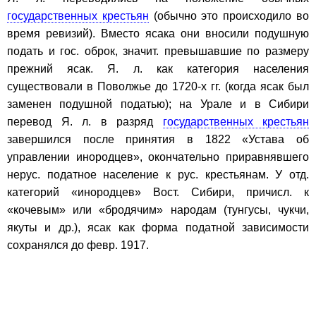
государственных крестьян
(обычно это происходило во
время ревизий). Вместо ясака они вносили подушную
подать и гос. оброк, значит. превышавшие по размеру
прежний ясак. Я. л. как категория населения
существовали в Поволжье до 1720-х гг. (когда ясак был
заменен подушной податью); на Урале и в Сибири
перевод Я. л. в разряд
государственных крестьян
завершился после принятия в 1822 «Устава об
управлении инородцев», окончательно приравнявшего
нерус. податное население к рус. крестьянам. У отд.
категорий «инородцев» Вост. Сибири, причисл. к
«кочевым» или «бродячим» народам (тунгусы, чукчи,
якуты и др.), ясак как форма податной зависимости
сохранялся до февр. 1917.