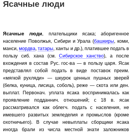
Ясачные люди
Ясачные люди
, плательщики ясака; аборигенное
население Поволжья, Сибири и Урала (
башкиры
, коми,
манси,
мордва
,
татары
, ханты и др.), платившее подать в
пользу сиб. хана (см.
Сибирское ханство
), а после
вхождения в состав Рус. гос-ва — в пользу царя. Ясак
представлял собой подать в виде поставок преим.
«мягкой рухляди» — шкурок ценных пушных зверей
(белка, куница, лисица, соболь), реже — скота или ден.
выплат. Первонач. уплата ясака воспринималась как
проявление подданнич. отношений; с 18 в. ясак
рассматривался как облегч. подать с населения, не
имевшего развитых земледелия и промыслов (кроме
охотничьего). В случае невыплаты сборщики ясака
иногда брали из числа местной знати заложников