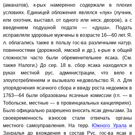
(аманатов), к-рых намеренно содержали в плохих
условиях. Единицей обложения являлся «лук» (лучник,
или охотник, выставл. от одного или неск. дворов), а с
введением подушной подати — «душа». Подать
исправляли здоровые мужчины в возрасте 16—60 лет. Я.
л. облагались также в пользу гос-ва различными натур.
повинностями (дорожной, ямской и др.), к-рые в общей
сложности часто были обременительнее ясака. (См.
также Налоги.) До сер. 18 в. сбор ясака находился в
руках местной рус. администрации, что вело к
злоупотреблениям и вызывало недовольство Я. л. Для
упорядочения ясачного сбора и ввиду роста недоимок в
1763—64 были образованы ясачные комиссии (гл. — в
Тобольске, местные — в провинциальных канцеляриях).
Было официально разрешено вносить ясак деньгами. За
своевременность взносов стали отвечать органы
местного самоуправления. На терр.
Южного Урала
и
Зауралья до вхождения в состав Рус. гос-ва ясак в