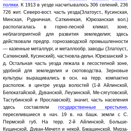
поляки
. К 1913 в уезде насчитывалось 306 селений, 236
726 жит. Северо-вост. часть уезда(Златоуст., Кусинская,
Минская, Рудничная, Саткинекая, Юрюзанская вол.)
располагалась в горно-лесной климат, зоне,
неблагоприятной для развития земледелия; здесь
действовали предпр. горнозаводской промышленности
— казенные металлург, и металлообр. заводы (Златоуст.,
Саткинский, Кусинский), частновла-дельч. Юрюзанский з-
д. Остальная часть уезда лежала в лесостепной зоне,
удобной для земледелия и скотоводства. Зерновые
культуры выращивались в осн. на терр. компактно
располож. в центре уезда волостей (1-й Айлинской,
Белокатайской, Дуванской, Леузинской, Ме-сягутовской,
Тастубинской и Ярославской); значит, часть населения
здесь составляли
государственные крестьяне
,
переселившиеся в нач. 19 в. на башк. земли с С.
Пермской губ. На терр. 2-й Айлинской, Больше-
Кущинской, Дуван-Мечетл и некой, Бмашинской, Мурза-