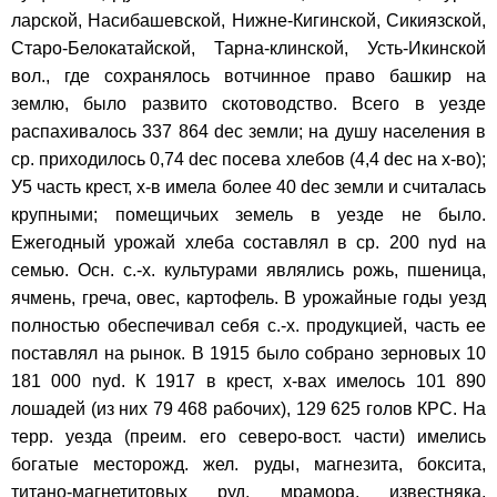
ларской, Насибашевской, Нижне-Кигинской, Сикиязской,
Старо-Белокатайской, Тарна-клинской, Усть-Икинской
вол., где сохранялось вотчинное право башкир на
землю, было развито скотоводство. Всего в уезде
распахивалось 337 864 dec земли; на душу населения в
ср. приходилось 0,74 dec посева хлебов (4,4 dec на х-во);
У5 часть крест, х-в имела более 40 dec земли и считалась
крупными; помещичьих земель в уезде не было.
Ежегодный урожай хлеба составлял в ср. 200 nyd на
семью. Осн. с.-х. культурами являлись рожь, пшеница,
ячмень, греча, овес, картофель. В урожайные годы уезд
полностью обеспечивал себя с.-х. продукцией, часть ее
поставлял на рынок. В 1915 было собрано зерновых 10
181 000 nyd. К 1917 в крест, х-вах имелось 101 890
лошадей (из них 79 468 рабочих), 129 625 голов КРС. На
терр. уезда (преим. его северо-вост. части) имелись
богатые месторожд. жел. руды, магнезита, боксита,
титано-магнетитовых руд, мрамора, известняка,