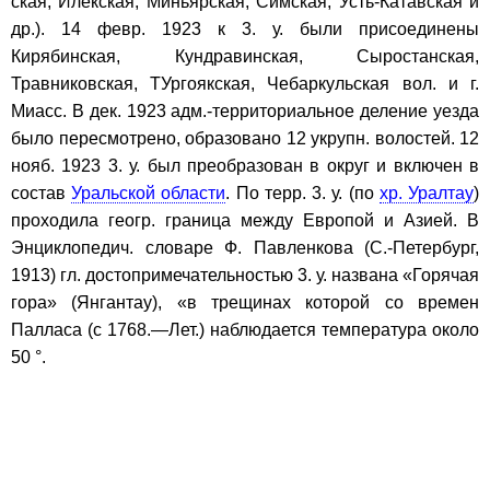
ская, Илекская, Миньярская, Симская, Усть-Катавская и
др.). 14 февр. 1923 к 3. у. были присоединены
Кирябинская, Кундравинская, Сыростанская,
Травниковская, ТУргоякская, Чебаркульская вол. и г.
Миасс. В дек. 1923 адм.-территориальное деление уезда
было пересмотрено, образовано 12 укрупн. волостей. 12
нояб. 1923 3. у. был преобразован в округ и включен в
состав
Уральской области
. По терр. 3. у. (по
хр. Уралтау
)
проходила геогр. граница между Европой и Азией. В
Энциклопедич. словаре Ф. Павленкова (С.-Петербург,
1913) гл. достопримечательностью 3. у. названа «Горячая
гора» (Янгантау), «в трещинах которой со времен
Палласа (с 1768.—Лет.) наблюдается температура около
50 °.