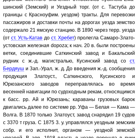
шинский (Земский) и Уездный торг. (от с. Тастуба до
границы с Красноуфим. уездом) тракты. Для перевозки
пассажиров и доставки почты на дорогах уезда земство
содержало 21 ямскую станцию. В 1890 через терр. уезда
(от
ст. Усть-Катав
до
ст. Хребет
) пролегла Самаро-Злато-
устовская железная dopoza; к нач. 20 в. были построены
ветки, соединившие Саткинский завод и Бакальский
рудник с ж.-д. магистралью, Кусинский завод со
ст.
Бердяуш
и Зап.-Урал, ж. д. До введения ж.-д. сообщения
продукция Златоуст., Саткинского, Кусинского и
Юрюзанского заводов переправлялась во время
весенней навигации по судоходным рекам, относящимся
к басс. pp. Ай и Юрюзань; караваны грузовых барок
двигались далее по системе pp. Уфа — Белая — Кама —
Волга. В 1870 только Златоуст, завод снарядил 19 судов
с 3370 т груза. С 1875 3. у. управлялся уездным земским
собр. и его исполнит, органом — уездной земской
управой. В апр. 1918 власть в уезде перешла в руки