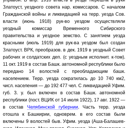
Златоуст, уездного совета нар. комиссаров. С началом
Гражданской войны и ликвидацией на терр. уезда Сов.
власти (июнь 1918) рук-во уездом осуществляли
уездный комиссар Временного Сибирского
правительства и уездное земство. С занятием уезда
красными (июль 1919) для рук-ва уездом был создан
Златоуст. ВРК, преобразов. в дек. 1919 в уездный Совет
рабочих и солдатских деп. (с уездным исполнит. к-том).
11 окт. 1919 в состав Башк. автономной республики было
передано 14 волостей с преобладающим башк.
населением. Терр. уезда сократилась до 10 740 км2,
числ. населения — до 192 477 чел. С ликвидацией Уфим.
губ. 3. у. был включен в состав Башк. автономной
республики (пост. ВЦИК от 14 июля 1922), 17 авг. 1922 —
в состав
Челябинской губернии
. Часть терр. уезда
отошла к Башкирии, одноврем. в его состав были
включены 9 волостей быв. Уфим. уезда (Аша-Балашев-