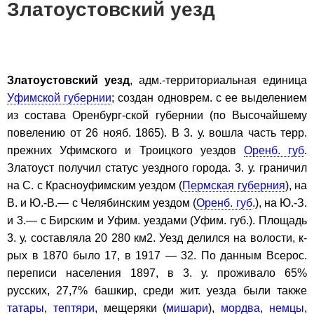
Златоустовский уезд
Златоустовский уезд
, адм.-территориальная единица
Уфимской губернии
; создан одноврем. с ее выделением
из состава Оренбург-ской губернии (по Высочайшему
повелению от 26 нояб. 1865). В 3. у. вошла часть терр.
прежних Уфимского и Троицкого уездов
Оренб. губ
.
Златоуст получил статус уездного города. 3. у. граничил
на С. с Красноуфимским уездом (
Пермская губерния
), на
В. и Ю.-В.— с Челябинским уездом (
Оренб. губ
.), на Ю.-З.
и 3.— с Бирским и Уфим. уездами (Уфим. губ.). Площадь
3. у. составляла 20 280 км2. Уезд делился на волости, к-
рых в 1870 было 17, в 1917 — 32. По данным Всерос.
переписи населения 1897, в 3. у. проживало 65%
русских, 27,7% башкир, среди жит. уезда были также
татары
,
тептяри
, мещеряки (
мишари
),
мордва
,
немцы
,