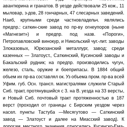
авантюрина и гранатов. В уезде действовали 25 кож., 11
мыловар, з-дов, 28 гончарных, 47 слесарных заведений.
Наиб, крупными среди частновладельч. являлись
предпр.: саткин-ские завод по пр-ву огнеупоров (ныне
«Магнезит») и предпр. под назв. «Пороги»,
Петропавловский винокур, и Никольский чуг.-лит. заводы
Злоказовых, Юрюзанский металлург, завод; среди
казенных — Златоуст., Саткинский, Кусинский заводы и
Бакальский рудник; на предпр. производились чугун,
железо, сталь, оружие и боеприпасы. В 1884 общий
объем их пр-ва составлял ок. Уз объема пром. пр-ва всей
Уфим. губ. Осн. трансп. магистралями служили Старый
Сиб. тракт, протянувшийся с 3. на В. уезда на 33 версты,
и Новый Сиб. почтовый тракт протяженностью в 187
верст (проходил от границы с Бирским уездом через
насел. пункты Тастуба —Месягутово — Саткинский
завод — Златоуст и далее на Миасский завод). К
дорогам местного значения относились Кусинско-Ема-